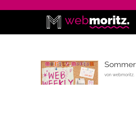
Sommer-
von
webmoritz.
Theater-und Improfreunde aufgep
Am 05.06. und 19.06. finden zwei 
Greifswald statt. Beim ersten Auft
Sommer. Beim „Krimi“-Format (19.
dem Publikum einen improvisierten