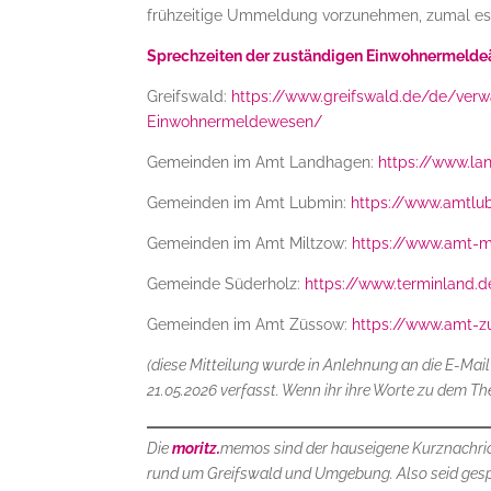
frühzeitige Ummeldung vorzunehmen, zumal e
Sprechzeiten der zuständigen Einwohnermelde
Greifswald:
https://www.greifswald.de/de/verwal
Einwohnermeldewesen/
Gemeinden im Amt Landhagen:
https://www.la
Gemeinden im Amt Lubmin:
https://www.amtlub
Gemeinden im Amt Miltzow:
https://www.amt-mi
Gemeinde Süderholz:
https://www.terminland.
Gemeinden im Amt Züssow:
https://www.amt-
(diese Mitteilung wurde in Anlehnung an die E-Mail 
21.05.2026 verfasst. Wenn ihr ihre Worte zu dem T
Die
moritz.
memos sind der hauseigene Kurznachri
rund um Greifswald und Umgebung. Also seid ges