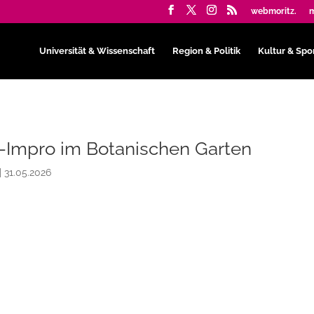
webmoritz.
m
Universität & Wissenschaft
Region & Politik
Kultur & Spo
Impro im Botanischen Garten
|
31.05.2026
asst!
Improvisationstheater-Auftritte im Botanischen Garten
ritt „Sommerspiele“ (05.06.) dreht sich alles um das Thema
06.) entwickeln und lösen die Spieler*innen gemeinsam mit
 Kriminalfall. Beginn ist jeweils um 19 Uhr.