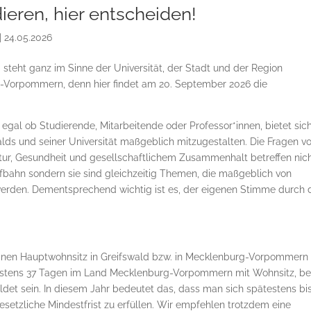
dieren, hier entscheiden!
|
24.05.2026
g steht ganz im Sinne der Universität, der Stadt und der Region
-Vorpommern, denn hier findet am 20. September 2026 die
, egal ob Studierende, Mitarbeitende oder Professor*innen, bietet si
lds und seiner Universität maßgeblich mitzugestalten. Die Fragen v
ktur, Gesundheit und gesellschaftlichem Zusammenhalt betreffen nic
fbahn sondern sie sind gleichzeitig Themen, die maßgeblich von
werden. Dementsprechend wichtig ist es, der eigenen Stimme durch 
seinen Hauptwohnsitz in Greifswald bzw. in Mecklenburg-Vorpommern
stens 37 Tagen im Land Mecklenburg-Vorpommern mit Wohnsitz, be
et sein. In diesem Jahr bedeutet das, dass man sich spätestens bi
etzliche Mindestfrist zu erfüllen. Wir empfehlen trotzdem eine