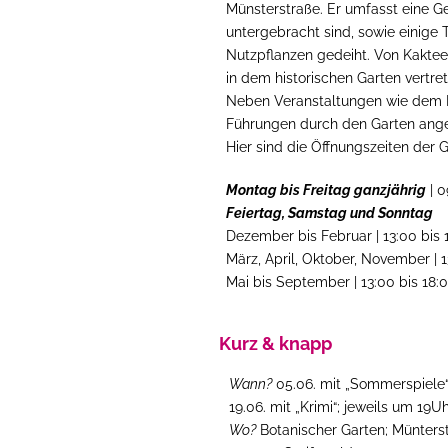
Münsterstraße. Er umfasst eine G
untergebracht sind, sowie einige 
Nutzpflanzen gedeiht. Von Kakteen
in dem historischen Garten vertret
Neben Veranstaltungen wie dem I
Führungen durch den Garten ang
Hier sind die Öffnungszeiten der
Montag bis Freitag ganzjährig
| 0
Feiertag, Samstag und Sonntag
Dezember bis Februar | 13:00 bis 
März, April, Oktober, November | 1
Mai bis September | 13:00 bis 18:
Kurz & knapp
Wann?
05.06. mit „Sommerspiele“
19.06. mit „Krimi“; jeweils um 19U
Wo?
Botanischer Garten;
Münters