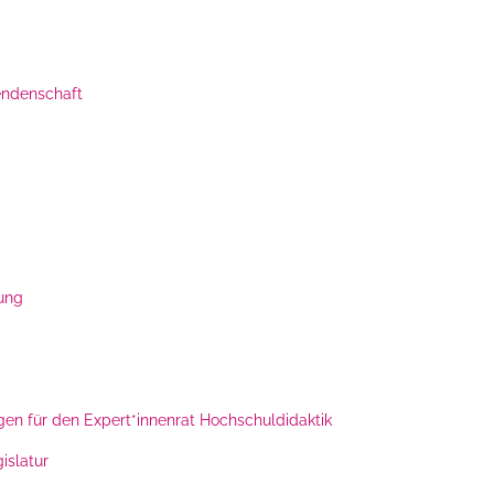
endenschaft
rung
en für den Expert*innenrat Hochschuldidaktik
islatur