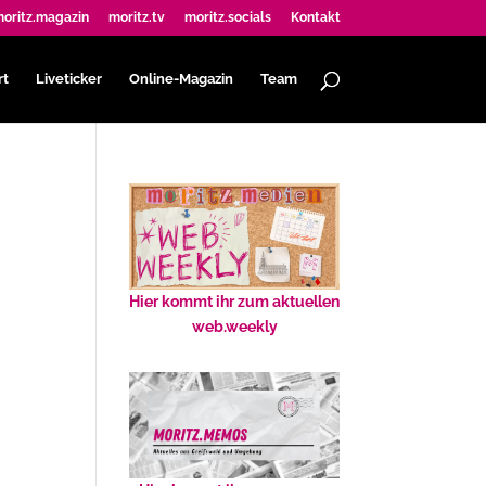
oritz.magazin
moritz.tv
moritz.socials
Kontakt
rt
Liveticker
Online-Magazin
Team
Hier kommt ihr zum aktuellen
web.weekly