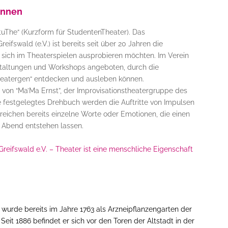
innen
StuThe“ (Kurzform für StudentenTheater). Das
eifswald (e.V.) ist bereits seit über 20 Jahren die
ie sich im Theaterspielen ausprobieren möchten. Im Verein
staltungen und Workshops angeboten, durch die
Theatergen“ entdecken und ausleben können.
n von
“Ma’Ma Ernst”, der Improvisationstheatergruppe des
e festgelegtes Drehbuch werden die Auftritte von Impulsen
eichen bereits einzelne Worte oder Emotionen, die einen
n Abend entstehen lassen.
Greifswald e.V. – Theater ist eine menschliche Eigenschaft
 wurde bereits im Jahre
1763 als Arzneipflanzengarten der
Seit 1886 befindet er sich vor den Toren der Altstadt in der