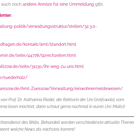
s auch noch
andere Anreize für eine Ummeldung
gibt.
ämter:
tung-politik/verwaltungsstruktur/stellen/32.3.0-
ndhagen.de/kontakt/amt/standort.html
min.de/seite/44778/sprechzeiten.html
ltzow.de/seite/31130/ihr-weg-zu-uns.html
de/suederholz/
zuessow.de/Amt-Zuessow/Verwaltung/einwohnermeldewesen/
von Prof. Dr. Katharina Riedel, der Rektorin der Uni Greifswald, vom
hema lesen möchtet, dann schaut gerne nochmal in euren Uni-Mails!)
chtendienst des Webs. Behandelt werden verschiedenste aktuelle Theme
pannt welche News als nächstes kommt!