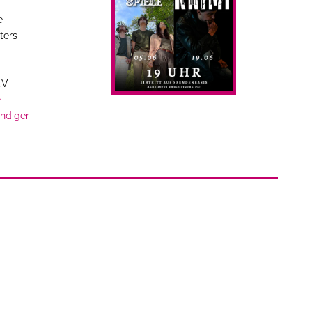
e
ters
.V
e
Bildnachweis: Eric Recknagel
ndiger
de Woche ein neues Kultur-Ereignis in Greifswald und
Veranstaltungen! (Text & Design: David Langner)