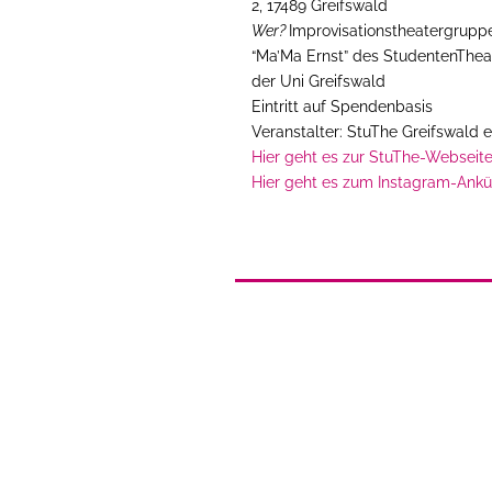
2,
17489 Greifswald
Wer?
Improvisationstheatergrupp
“Ma’Ma Ernst” des StudentenThea
der Uni Greifswald
Eintritt auf Spendenbasis
Veranstalter: StuThe Greifswald e
Hier geht es zur StuThe-Webseit
Hier geht es zum Instagram-Ankü
Im Web Weekly stellen wir euch je
Umgebung vor.
Wir wünschen viel Spaß bei allen 