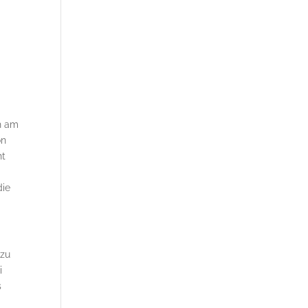
ch am
on
ht
die
 zu
i
s