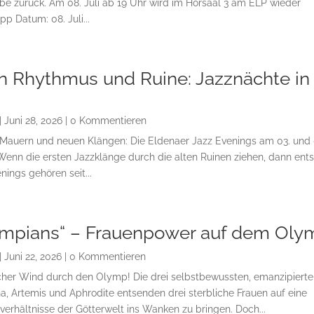
abe zurück. Am 08. Juli ab 19 Uhr wird im Hörsaal 3 am ELP wieder
 Datum: 08. Juli...
n Rhythmus und Ruine: Jazznächte in
|
Juni 28, 2026
| 0 Kommentieren
 Mauern und neuen Klängen: Die Eldenaer Jazz Evenings am 03. und 
Wenn die ersten Jazzklänge durch die alten Ruinen ziehen, dann ents
nings gehören seit...
ympians“ – Frauenpower auf dem Oly
|
Juni 22, 2026
| 0 Kommentieren
ischer Wind durch den Olymp! Die drei selbstbewussten, emanzipiert
a, Artemis und Aphrodite entsenden drei sterbliche Frauen auf eine
erhältnisse der Götterwelt ins Wanken zu bringen. Doch...