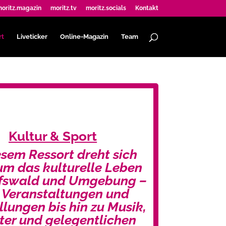
oritz.magazin
moritz.tv
moritz.socials
Kontakt
rt
Liveticker
Online-Magazin
Team
Kultur & Sport
esem Ressort dreht sich
 um das kulturelle Leben
ifswald und Umgebung –
 Veranstaltungen und
llungen bis hin zu Musik,
ter und gelegentlichen