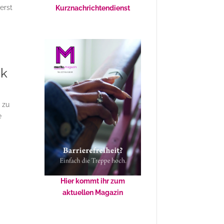
erst
Kurznachrichtendienst
ck
t zu
e
Hier kommt ihr zum
aktuellen Magazin