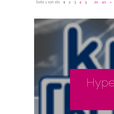
Seite 1 von 161
1
2
3
4
5
20
40
»
Hype