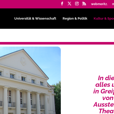
webmoritz.
m
Universität & Wissenschaft
Region & Politik
Kultur & Spo
In di
alles
in Gre
von
Ausste
Thea