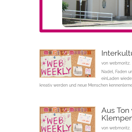
Interkul
von
webmoritz.
Nadel, Faden un
einLaden wieder
kreativ werden und neue Menschen kennenlernen 
Aus Ton 
Klempe
von
webmoritz.