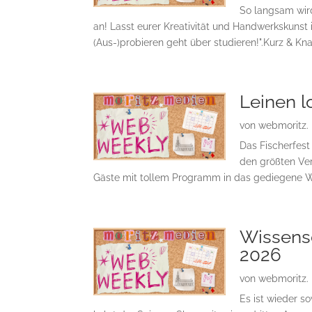
So langsam wir
an! Lasst eurer Kreativität und Handwerkskunst
(Aus-)probieren geht über studieren!".Kurz & Kn
Leinen l
von
webmoritz.
Das Fischerfest 
den größten Ve
Gäste mit tollem Programm in das gediegene Wiec
Wissensc
2026
von
webmoritz.
Es ist wieder s