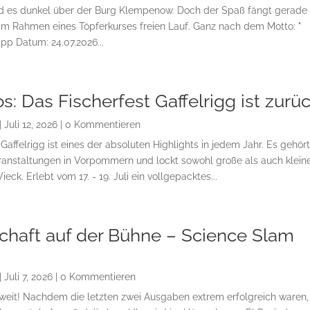
d es dunkel über der Burg Klempenow. Doch der Spaß fängt gerade 
 im Rahmen eines Töpferkurses freien Lauf. Ganz nach dem Motto: "
app Datum: 24.07.2026...
os: Das Fischerfest Gaffelrigg ist zurü
|
Juli 12, 2026
| 0 Kommentieren
Gaffelrigg ist eines der absoluten Highlights in jedem Jahr. Es gehör
ranstaltungen in Vorpommern und lockt sowohl große als auch klein
k. Erlebt vom 17. - 19. Juli ein vollgepacktes...
haft auf der Bühne – Science Slam
|
Juli 7, 2026
| 0 Kommentieren
oweit! Nachdem die letzten zwei Ausgaben extrem erfolgreich waren,