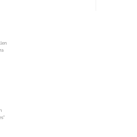
llen
ra
n
es"