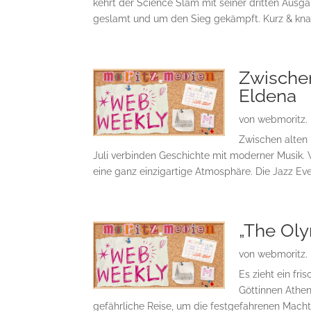
kehrt der Science Slam mit seiner dritten Ausg
geslamt und um den Sieg gekämpft. Kurz & knapp
Zwische
Eldena
von
webmoritz.
Zwischen alten
Juli verbinden Geschichte mit moderner Musik. 
eine ganz einzigartige Atmosphäre. Die Jazz Eve
„The Ol
von
webmoritz.
Es zieht ein fr
Göttinnen Athen
gefährliche Reise, um die festgefahrenen Machtv