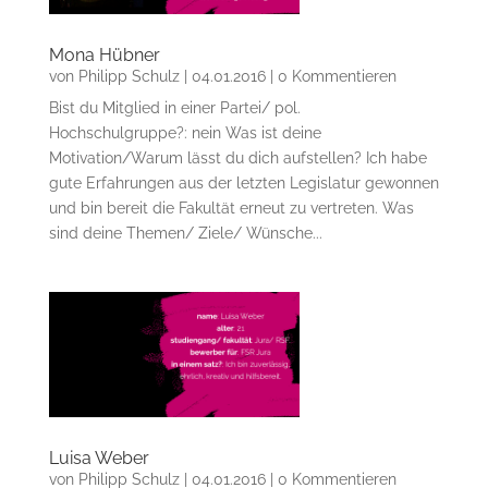
Mona Hübner
von
Philipp Schulz
|
04.01.2016
| 0 Kommentieren
Bist du Mitglied in einer Partei/ pol.
Hochschulgruppe?: nein Was ist deine
Motivation/Warum lässt du dich aufstellen? Ich habe
gute Erfahrungen aus der letzten Legislatur gewonnen
und bin bereit die Fakultät erneut zu vertreten. Was
sind deine Themen/ Ziele/ Wünsche...
Luisa Weber
von
Philipp Schulz
|
04.01.2016
| 0 Kommentieren