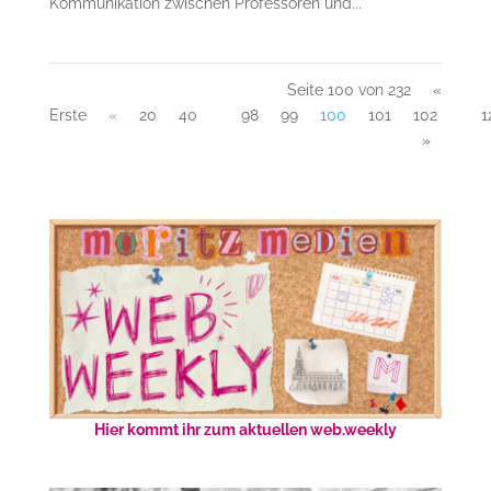
Kommunikation zwischen Professoren und...
Seite 100 von 232
«
Erste
«
20
40
98
99
100
101
102
1
»
Hier kommt ihr zum aktuellen web.weekly