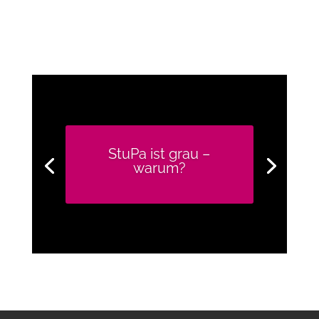
StuPa ist grau –
warum?