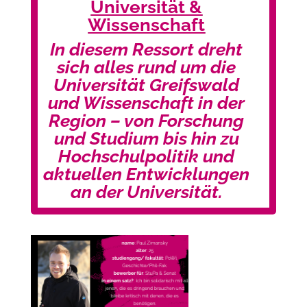
Universität &
Wissenschaft
In diesem Ressort dreht
sich alles rund um die
Universität Greifswald
und Wissenschaft in der
Region – von Forschung
und Studium bis hin zu
Hochschulpolitik und
aktuellen Entwicklungen
an der Universität.