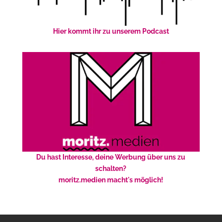
Hier kommt ihr zu unserem Podcast
Du hast Interesse, deine Werbung über uns zu
schalten?
moritz.medien macht's möglich!