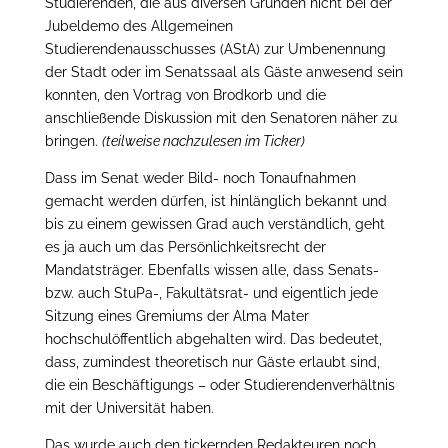
Studierenden, die aus diversen Gründen nicht bei der
Jubeldemo des Allgemeinen
Studierendenausschusses (AStA) zur Umbenennung
der Stadt oder im Senatssaal als Gäste anwesend sein
konnten, den Vortrag von Brodkorb und die
anschließende Diskussion mit den Senatoren näher zu
bringen.
(teilweise nachzulesen im Ticker)
Dass im Senat weder Bild- noch Tonaufnahmen
gemacht werden dürfen, ist hinlänglich bekannt und
bis zu einem gewissen Grad auch verständlich, geht
es ja auch um das Persönlichkeitsrecht der
Mandatsträger. Ebenfalls wissen alle, dass Senats-
bzw. auch StuPa-, Fakultätsrat- und eigentlich jede
Sitzung eines Gremiums der Alma Mater
hochschulöffentlich abgehalten wird. Das bedeutet,
dass, zumindest theoretisch nur Gäste erlaubt sind,
die ein Beschäftigungs – oder Studierendenverhältnis
mit der Universität haben.
Das wurde auch den tickernden Redakteuren noch