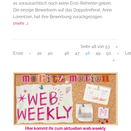
es voraussichtlich noch keine Ersti-Refrentin geben.
Die einzige Bewerberin auf das Doppelreferat, Anne
Lorentzen, hat ihre Bewerbung zurückgezogen.
(mehr …)
Seite 48 von 53
«
Erste
«
20
40
46
47
48
49
50
»
Le
»
Hier kommt ihr zum aktuellen web.weekly