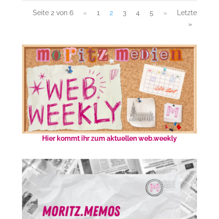
Seite 2 von 6
«
1
2
3
4
5
»
Letzte
»
Hier kommt ihr zum aktuellen web.weekly