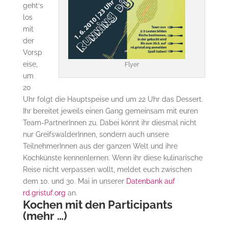
geht‘s
los
mit
der
Vorsp
eise,
Flyer
um
20
Uhr folgt die Hauptspeise und um 22 Uhr das Dessert.
Ihr bereitet jeweils einen Gang gemeinsam mit euren
Team-PartnerInnen zu. Dabei könnt ihr diesmal nicht
nur GreifswalderInnen, sondern auch unsere
TeilnehmerInnen aus der ganzen Welt und ihre
Kochkünste kennenlernen. Wenn ihr diese kulinarische
Reise nicht verpassen wollt, meldet euch zwischen
dem 10. und 30. Mai in unserer
Datenbank auf
rd.gristuf.org
an.
Kochen mit den Participants
(mehr …)