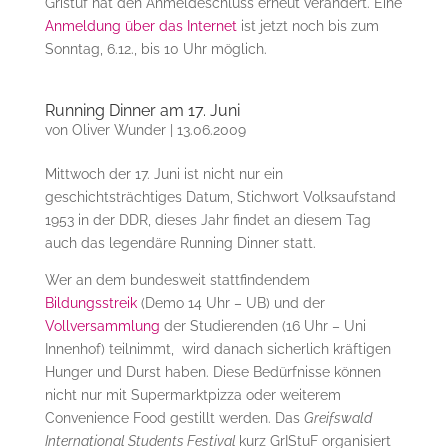
Gristuf hat den Anmeldeschluss erneut verändert. Eine
Anmeldung über das Internet
ist jetzt noch bis zum
Sonntag, 6.12., bis 10 Uhr möglich.
Running Dinner am 17. Juni
von
Oliver Wunder
|
13.06.2009
Mittwoch der 17. Juni ist nicht nur ein
geschichtsträchtiges Datum, Stichwort Volksaufstand
1953 in der DDR, dieses Jahr findet an diesem Tag
auch das legendäre Running Dinner statt.
Wer an dem bundesweit stattfindendem
Bildungsstreik
(Demo 14 Uhr – UB) und der
Vollversammlung
der Studierenden (16 Uhr – Uni
Innenhof) teilnimmt, wird danach sicherlich kräftigen
Hunger und Durst haben. Diese Bedürfnisse können
nicht nur mit Supermarktpizza oder weiterem
Convenience Food gestillt werden. Das
Greifswald
International Students Festival
kurz GrIStuF organisiert