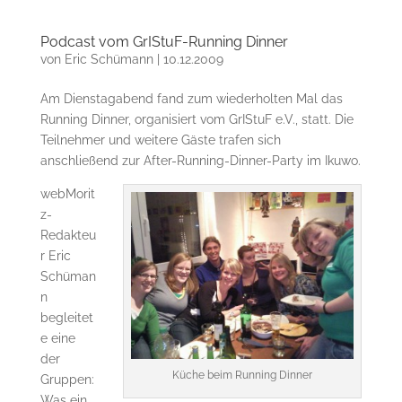
Podcast vom GrIStuF-Running Dinner
von
Eric Schümann
|
10.12.2009
Am Dienstagabend fand zum wiederholten Mal das
Running Dinner, organisiert vom GrIStuF e.V., statt. Die
Teilnehmer und weitere Gäste trafen sich
anschließend zur After-Running-Dinner-Party im Ikuwo.
webMorit
z-
Redakteu
r Eric
Schüman
n
begleitet
e eine
der
Küche beim Running Dinner
Gruppen:
Was ein