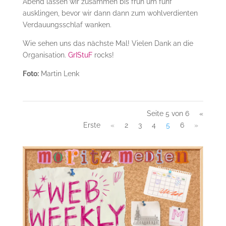
Abend lassen wir zusammen bis früh um fünf
ausklingen, bevor wir dann dann zum wohlverdienten
Verdauungsschlaf wanken.
Wie sehen uns das nächste Mal! Vielen Dank an die
Organisation.
GrIStuF
rocks!
Foto:
Martin Lenk
Seite 5 von 6
«
Erste
«
2
3
4
5
6
»