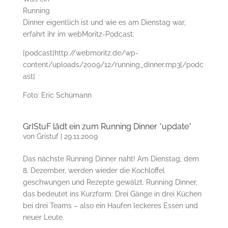
Running
Dinner eigentlich ist und wie es am Dienstag war,
erfahrt ihr im webMoritz-Podcast:
[podcast]http://webmoritz.de/wp-
content/uploads/2009/12/running_dinner.mp3[/podc
ast]
Foto: Eric Schümann
GrIStuF lädt ein zum Running Dinner *update*
von
Gristuf
|
29.11.2009
Das nächste Running Dinner naht! Am Dienstag, dem
8. Dezember, werden wieder die Kochlöffel
geschwungen und Rezepte gewälzt. Running Dinner,
das bedeutet ins Kurzform: Drei Gänge in drei Küchen
bei drei Teams – also ein Haufen leckeres Essen und
neuer Leute.