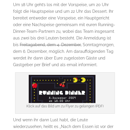
Um 18 Uhr geht’s los mit der Vorspeise, um 20 Uhr
folgt die Hauptspeise und um 22 Uhr das Dessert. Ihr
bereitet entweder eine Vorspeise, ein Hauptgericht
oder eine Nachspeise gemeinsam mit euren Running-
Dinner-Team-Partnern zu, wobei das Team insgesamt
aus zwei bis drei Leuten besteht. Die Anmeldung ist
bis
Freitagabend, dem 4. Dezember,
Sonntagmorgen,
dem 6. Dezember, möglich. Am darauffolgenden Tag
werdet ihr dann über Eure zugelosten Gäste und
Gastgeber per Brief und als email informiert.
Klick auf das Bild um zu Flyer zu gelangen (PDF)
Und wenn ihr dann Lust habt, die Leute
wiederzusehen, heißt es „Nach dem Essen ist vor der