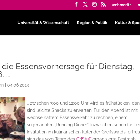
webmoritz.
m
Universität & Wissenschaft
Region & Politik
Kultur & Spo
die Essensvorhersage für Dienstag,
. …
nn
|
04.06.2013
… zwischen 7:00 und 12:00 Uhr wird es frühstücken, da
sind leichte Snacks zu erwarten. Für den Abend ist mit
wechselhaftem Essensverkehr zu rechnen, einem
sogenannten „Running Dinner“. Inzwischen schon fast e
Institution im kulinarischen Kalender Greifswalds, erfreu
sich das vom Team des
GrIStuF
organisierte Festmahl