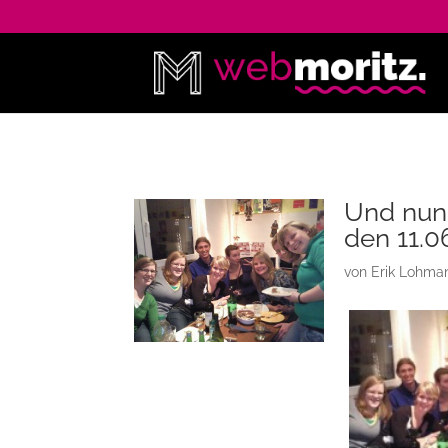
Und nun 
den 11.06
von
Erik Lohma