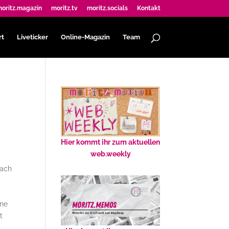
oritz.magazin
moritz.tv
moritz.socials
Kontakt
rt
Liveticker
Online-Magazin
Team
Hier kommt ihr zum aktuellen
web.weekly
nach
ine
t