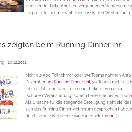
wachsender Beliebtheit. Im vergangenen Wintersemes
stieg die Teilnehmerzahl trotz nasskalten Wetters auf e
s zeigten beim Running Dinner ihr
ing
|
20.12.2012
Mehr als 500 Teilnehmer oder 174 Teams nahmen Anfa
Dezember
am Running Dinner teil
, 30 Teams mehr als 
letzten Jahr und damit ein neuer Rekord. Von einer
„schönen Veranstaltung“ sprach Lene Bräuner vom
GrI
Als Ursache für die steigende Beteiligung sieht sie, das
sich das Running Dinner viel herum gesprochen habe, 
durch soziale Netzwerke wie Facebook.
(mehr …)