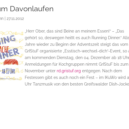
um Davonlaufen
nn
|
27.11.2012
„Herr Ober, das sind Beine an meinem Essen!“ – „Das
gehört so, deswegen heißt es auch Running Dinner.“ All
Jahre wieder zu Beginn der Adventszeit steigt das vom
GrIStuF organisierte „Esstisch-wechsel-dich“-Event, so
am kommenden Dienstag, den 04. Dezember ab 18 Uhr
Anmeldungen für Kochgruppen nimmt GrIStuF bis zum 
November unter
rd.gristuf.org
entgegen. Nach dem
Festessen gibt es auch noch ein Fest – im IKuWo wird 
Uhr Tanzmusik von den besten Greifswalder Dish-Jock