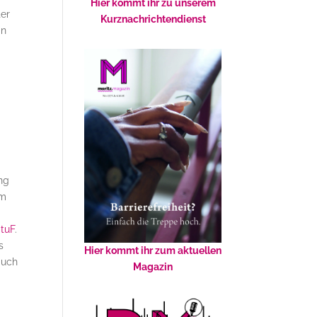
Hier kommt ihr zu unserem
ter
Kurznachrichtendienst
in
ng
im
StuF
.
s
Hier kommt ihr zum aktuellen
auch
Magazin