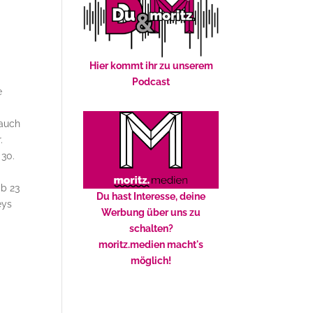
Hier kommt ihr zu unserem
Podcast
e
 auch
.
30.
ab 23
Du hast Interesse, deine
eys
Werbung über uns zu
schalten?
moritz.medien macht's
möglich!