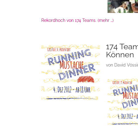
Rekordhoch von 174 Teams
.
(mehr …)
174 Team
Können
von
David Vöss