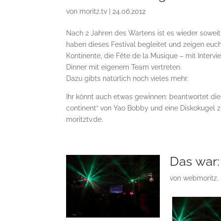
von
moritz.tv
|
24.06.2012
Nach 2 Jahren des Wartens ist es wieder soweit 
haben dieses Festival begleitet und zeigen euc
Kontinente, die Fête de la Musique – mit Inter
Dinner mit eigenem Team vertreten.
Dazu gibts natürlich noch vieles mehr.
Ihr könnt auch etwas gewinnen: beantwortet die
continent“ von Yao Bobby und eine Diskokugel zu
moritztv.de.
Das war:
von
webmoritz.