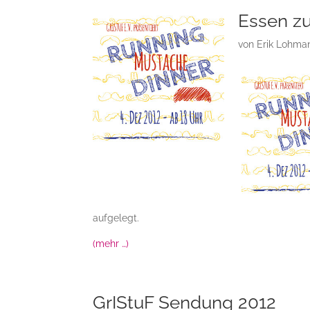
Essen z
von
Erik Lohma
aufgelegt.
(mehr …)
GrIStuF Sendung 2012