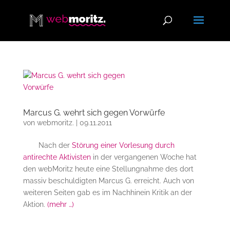
Marcus G. wehrt sich gegen Vorwürfe
von
webmoritz.
|
09.11.2011
Nach der
Störung einer Vorlesung durch
antirechte Aktivisten
in der vergangenen Woche hat
den webMoritz heute eine Stellungnahme des dort
massiv beschuldigten Marcus G. erreicht. Auch von
weiteren Seiten gab es im Nachhinein Kritik an der
Aktion.
(mehr …)