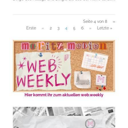
Seite 4 von 8
«
Erste
«
2
3
4
5
6
»
Letzte »
Hier kommt ihr zum aktuellen web.weekly