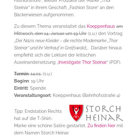
Fashionshore“, wieder Produkte der Marke „Thor
Steinar“ in ihrem Geschäft „Fashion Store“ an den
Bäckerwiesen aufgenommen.
Zu diesem Thema veranstaltet das
Koeppenhaus
am
Mittwoch, den 14. Januar um 19 Uhr
(s.u.) den Vortrag
„
Der Nazis neue Kleider – die rechte Modemarke „Thor
Steinar“ und ihr Verkauf in Greifswald
„. Darüber hinaus
empfiehlt sich die Lektüre der kritischen
Auseinandersetzung „
Investigate Thor Steinar
“ (PDF).
Termin
: 14.01.
(s.u.)
Beginn
: 19 Uhr
Eintritt
: Spende
Veranstaltungsort
: Koeppenhaus (Bahnhofsstraße 4)
Tipp:
Endstation Rechts
hat auf die T-Shirt-
Marke eine schöne Satire gestartet.
Zu finden hier
mit
dem Namen Storch Heinar.