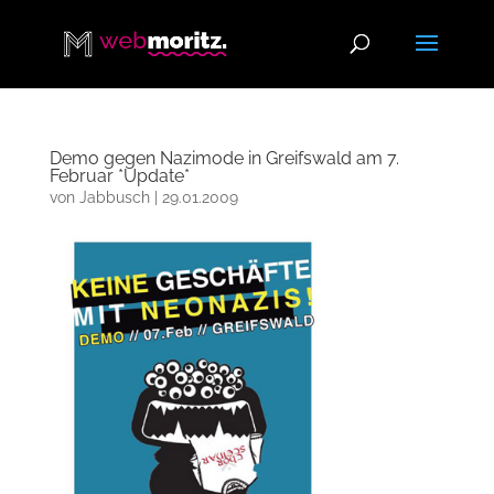
Demo gegen Nazimode in Greifswald am 7.
Februar *Update*
von
Jabbusch
|
29.01.2009