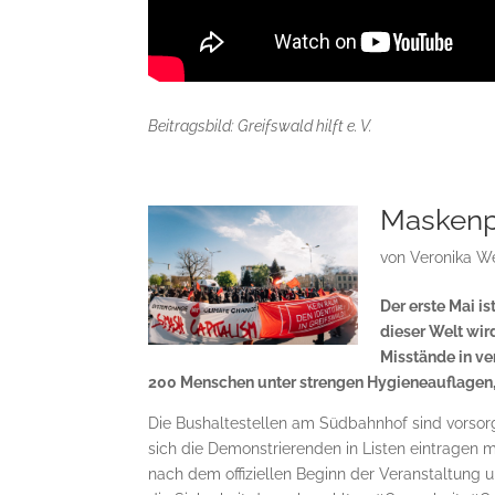
Beitragsbild: Greifswald hilft e. V.
Maskenpf
von
Veronika W
Der erste Mai is
dieser Welt wir
Misstände in v
200 Menschen unter strengen Hygieneauflagen,
Die Bushaltestellen am Südbahnhof sind vorsorg
sich die Demonstrierenden in Listen eintragen
nach dem offiziellen Beginn der Veranstaltung 