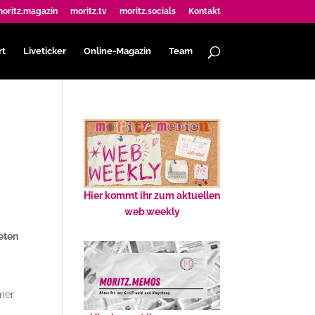
oritz.magazin
moritz.tv
moritz.socials
Kontakt
rt
Liveticker
Online-Magazin
Team
Hier kommt ihr zum aktuellen
web.weekly
eten
mer
n