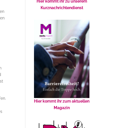
Hier kommt ihr zu unserem
Kurznachrichtendienst
gen
len
n
d
st
fen.
Hier kommt ihr zum aktuellen
Magazin
es