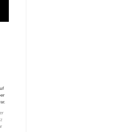
uf
ber
ar.
er
rz
ür