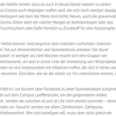
ie Gefahr erhöht, dass es auch in Deutschland (wieder) zu einem
s Corona auch diejenigen treffen wird, die sich noch weniger dage
tetenlagern wie dem bei Moria sind nichts Neues, auch die grauenvol
Corona-Zeiten kann ein solcher Mangel an Sanitäranlagen oder das
euchttüchern oder Seife förmlich zu Zündstoff für eine Katastrophe
n
helfen können, sind begrenzt aber trotzdem vorhanden. Geboten
oßen Teil auf ehrenamtlicher und Spendenbasis arbeiten. Der
Bund
isation. In weniger als zwei Wochen macht sich eine Gruppe von
echenland, um dort in erster Linie die Vernetzung von Hilfsprojekte
n sie sich insbesondere mit Initiativen treffen, die sich in Athen un
setzen. Eine Idee, wie sie die Arbeit vor Ort unterstützen können, i
hilft e.V.
vor Kurzem über Facebook zu einer Spendenaktion aufgeru
its auf dem Campus Loefflerstraße, um die gespendeten Artikel
., werden sie zwischen 16 und 18 Uhr noch einmal sammeln – dies
traße 20). Gesucht werden vor allem Zahnbürsten, Zahnpasta,
ektionsmittel. Wer sich beteiligen will, muss aber nicht gleich ein