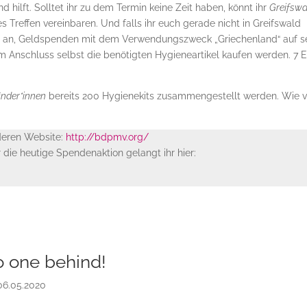
d hilft. Solltet ihr zu dem Termin keine Zeit haben, könnt ihr
Greifswa
s Treffen vereinbaren. Und falls ihr euch gerade nicht in Greifswald
keit an, Geldspenden mit dem Verwendungszweck „Griechenland“ auf s
im Anschluss selbst die benötigten Hygieneartikel kaufen werden. 7 
inder*innen
bereits 200 Hygienekits zusammengestellt werden. Wie v
 deren Website:
http://bdpmv.org/
 die heutige Spendenaktion gelangt ihr hier:
o one behind!
06.05.2020