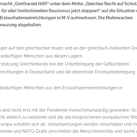
macht ,,Greifswald hilft!‘‘ unter dem Motto ,,Gleiches Recht auf Schut
ür alle! Institutionellen Rassismus jetzt stoppen!‘‘ auf die Situation
en Erstaufnahmeeinrichtungen in M-V aufmerksam. Die Mahnwachen
akreuzung abgehalten.
ager auf den griechischen Inseln und an der griechisch-türkischen G
bedürftigen Menschen aus diesen Lagern
erstützung Griechenlands bei der Unterbringung der Geflüchteten
nrichtungen in Deutschland und die dezentrale Einzelunterbringung
zbedürftiger Menschen aus den Erstaufnahmeeinrichtungen in
n sind nicht erst mit der Pandemie menschenunwürdig geworden. S
icht wirklich zu existieren und die viel besprochenen europäischen We
 Europa schottet sich ab. Verantwortungen werden verschoben und m
rontex und NATO-Draht zerschellen die Menschenrechte und damit