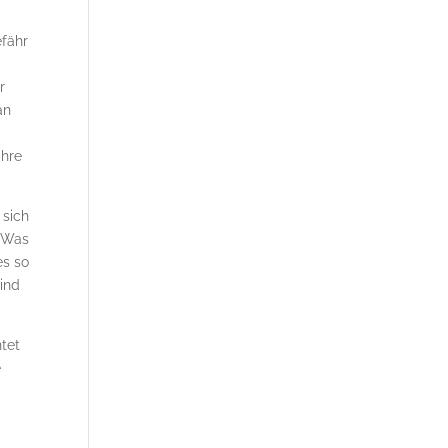
efähr
r
an
ihre
 sich
. Was
es so
sind
htet
e