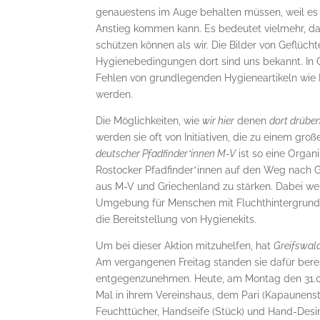
genauestens im Auge behalten müssen, weil es d
Anstieg kommen kann. Es bedeutet vielmehr, das
schützen können als wir. Die Bilder von Geflüch
Hygienebedingungen dort sind uns bekannt. In 
Fehlen von grundlegenden Hygieneartikeln wie F
werden.
Die Möglichkeiten, wie
wir hier
denen
dort drübe
werden sie oft von Initiativen, die zu einem gr
deutscher Pfadfinder*innen M-V
ist so eine Organ
Rostocker Pfadfinder*innen auf den Weg nach Gri
aus M-V und Griechenland zu stärken. Dabei werde
Umgebung für Menschen mit Fluchthintergrund ein
die Bereitstellung von Hygienekits.
Um bei dieser Aktion mitzuhelfen, hat
Greifswald 
Am vergangenen Freitag standen sie dafür bere
entgegenzunehmen. Heute, am Montag den 31.08
Mal in ihrem Vereinshaus, dem Pari (Kapaunens
Feuchttücher, Handseife (Stück) und Hand-Desinf