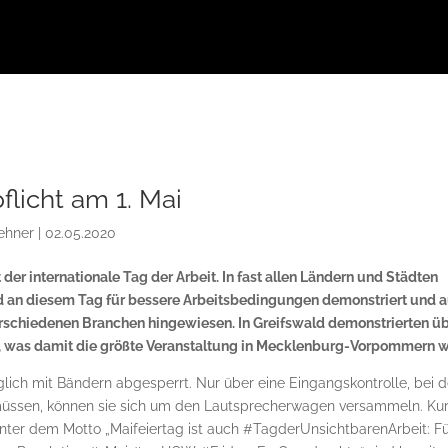
licht am 1. Mai
ehner
|
02.05.2020
t der internationale Tag der Arbeit. In fast allen Ländern und Städten
d an diesem Tag für bessere Arbeitsbedingungen demonstriert und a
erschiedenen Branchen hingewiesen. In Greifswald demonstrierten ü
 was damit die größte Veranstaltung in Mecklenburg-Vorpommern w
lich mit Bändern abgesperrt. Nur über eine Eingangskontrolle, bei d
 müssen, können sie sich um den Lautsprecherwagen versammeln. Ku
unter dem Motto „Maifeiertag ist auch #TagderUnsichtbarenArbeit: F