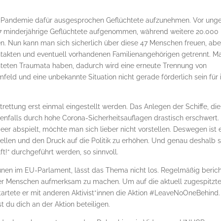
en Pandemie dafür ausgesprochen Geflüchtete aufzunehmen. Vor ung
7 minderjährige Geflüchtete aufgenommen, während weitere 20.000
. Nun kann man sich sicherlich über diese 47 Menschen freuen, abe
ntakten und eventuell vorhandenen Familienangehörigen getrennt. M
hteten Traumata haben, dadurch wird eine erneute Trennung von
eld und eine unbekannte Situation nicht gerade förderlich sein für 
ttung erst einmal eingestellt werden. Das Anlegen der Schiffe, die
enfalls durch hohe Corona-Sicherheitsauflagen drastisch erschwert
er abspielt, möchte man sich lieber nicht vorstellen. Deswegen ist 
tellen und den Druck auf die Politik zu erhöhen. Und genau deshalb 
t!“ durchgeführt werden, so sinnvoll.
ünen im EU-Parlament, lässt das Thema nicht los. Regelmäßig beric
 der Menschen aufmerksam zu machen. Um auf die aktuell zugespitzt
tartete er mit anderen Aktivist*innen die Aktion #LeaveNoOneBehind.
t du dich an der Aktion beteiligen.