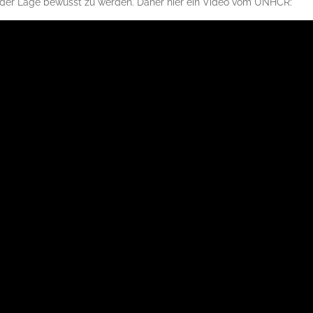
h der Lage bewusst zu werden. Daher hier ein Video vom UNHCR: