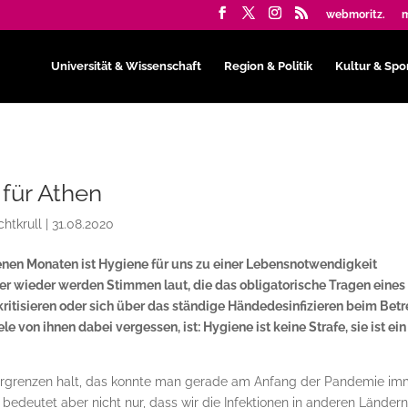
webmoritz.
m
Universität & Wissenschaft
Region & Politik
Kultur & Spo
für Athen
chtkrull
|
31.08.2020
enen Monaten ist Hygiene für uns zu einer Lebensnotwendigkeit
r wieder werden Stimmen laut, die das obligatorische Tragen eines
itisieren oder sich über das ständige Händedesinfizieren beim Betr
von ihnen dabei vergessen, ist: Hygiene ist keine Strafe, sie ist ein
ergrenzen halt, das konnte man gerade am Anfang der Pandemie im
bedeutet aber nicht nur, dass wir die Infektionen in anderen Länder