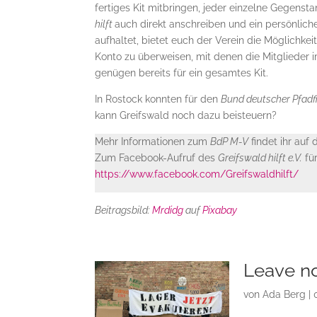
fertiges Kit mitbringen, jeder einzelne Gegenstan
hilft
auch direkt anschreiben und ein persönliche
aufhaltet, bietet euch der Verein die Möglich
Konto zu überweisen, mit denen die Mitglieder 
genügen bereits für ein gesamtes Kit.
In Rostock konnten für den
Bund deutscher Pfadf
kann Greifswald noch dazu beisteuern?
Mehr Informationen zum
BdP M-V
findet ihr auf
Zum Facebook-Aufruf des
Greifswald hilft e.V.
für
https://www.facebook.com/Greifswaldhilft/
Beitragsbild:
Mrdidg
auf
Pixabay
Leave n
von
Ada Berg
|