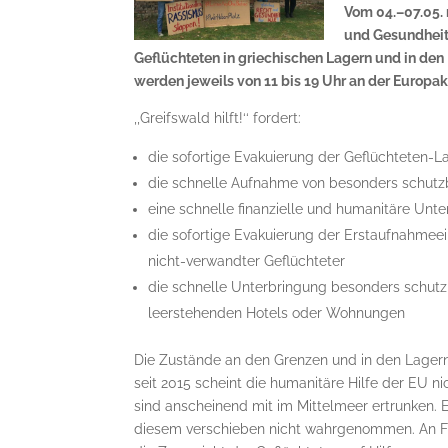
Vom 04.–07.05. 
und Gesundheit f
Geflüchteten in griechischen Lagern und in d
werden jeweils von 11 bis 19 Uhr an der Europ
,,Greifswald hilft!‘‘ fordert:
die sofortige Evakuierung der Geflüchteten-L
die schnelle Aufnahme von besonders schutz
eine schnelle finanzielle und humanitäre Unt
die sofortige Evakuierung der Erstaufnahmeei
nicht-verwandter Geflüchteter
die schnelle Unterbringung besonders schut
leerstehenden Hotels oder Wohnungen
Die Zustände an den Grenzen und in den Lager
seit 2015 scheint die humanitäre Hilfe der EU n
sind anscheinend mit im Mittelmeer ertrunken.
diesem verschieben nicht wahrgenommen. An F