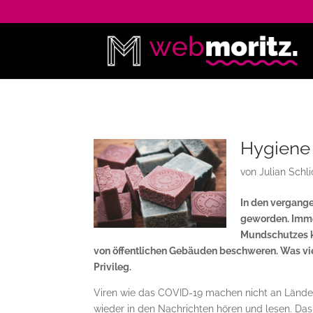
Hygiene 
von
Julian Schli
In den vergang
geworden. Imme
Mundschutzes kr
von öffentlichen Gebäuden beschweren. Was viele 
Privileg.
Viren wie das COVID-19 machen nicht an Länd
wieder in den Nachrichten hören und lesen. Das 