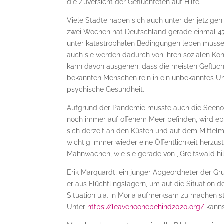
die Zuversicht der Geflüchteten auf Hilfe.
Viele Städte haben sich auch unter der jetzig
zwei Wochen hat Deutschland gerade einmal 4
unter katastrophalen Bedingungen leben müssen
auch sie werden dadurch von ihren sozialen Ko
kann davon ausgehen, dass die meisten Geflüc
bekannten Menschen rein in ein unbekanntes Umf
psychische Gesundheit.
Aufgrund der Pandemie musste auch die Seenotre
noch immer auf offenem Meer befinden, wird eb
sich derzeit an den Küsten und auf dem Mittelme
wichtig immer wieder eine Öffentlichkeit herzus
Mahnwachen, wie sie gerade von ,,Greifswald hilf
Erik Marquardt, ein junger Abgeordneter der Gr
er aus Flüchtlingslagern, um auf die Situation
Situation u.a. in Moria aufmerksam zu machen s
Unter
https://leavenoonebehind2020.org/
kanns