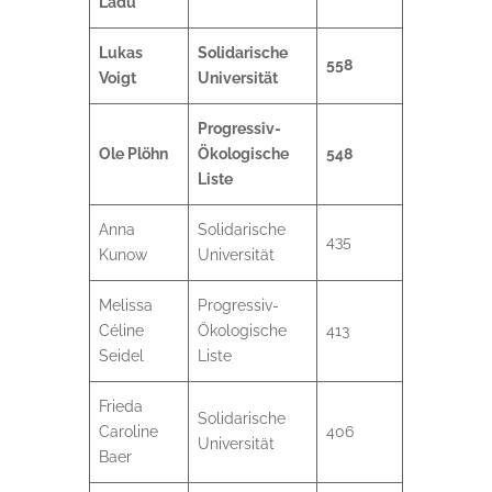
Ladu
Lukas
Solidarische
558
Voigt
Universität
Progressiv-
Ole Plöhn
Ökologische
548
Liste
Anna
Solidarische
435
Kunow
Universität
Melissa
Progressiv-
Céline
Ökologische
413
Seidel
Liste
Frieda
Solidarische
Caroline
406
Universität
Baer