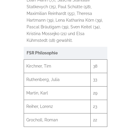
Leah Mahn (77), Sascha Stanislav
Statkevych (75), Paul Schütte (58),
Maximilian Reinhardt (55), Theresa
Hartmann (39), Lena Katharina Körn (39),
Pascal Bräutigam (39), Sven Keitel (34),
Kristina Mossejko (21) und Elsa
Kühmstedt (18) gewählt.
FSR Philosophie
Kirchner, Tim
38
Ruthenberg, Julia
33
Martin, Karl
29
Reiher, Lorenz
23
Grocholl, Roman
22