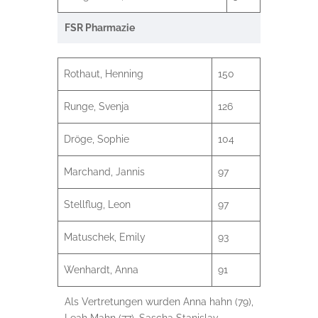
FSR Pharmazie
Rothaut, Henning
150
Runge, Svenja
126
Dröge, Sophie
104
Marchand, Jannis
97
Stellflug, Leon
97
Matuschek, Emily
93
Wenhardt, Anna
91
Als Vertretungen wurden Anna hahn (79),