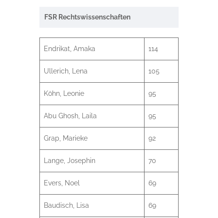
FSR Rechtswissenschaften
Endrikat, Amaka
114
Ullerich, Lena
105
Köhn, Leonie
95
Abu Ghosh, Laila
95
Grap, Marieke
92
Lange, Josephin
70
Evers, Noel
69
Baudisch, Lisa
69