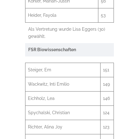
Köhler, Marian-Justin
56
Heider, Fayola
53
Als Vertretung wurde Lisa Eggers (30)
gewählt.
FSR Biowissenschaften
Steiger, Em
151
Wackwitz, Inti Emilio
149
Eichholz, Lea
146
Spychalski, Christian
124
Richter, Alina Joy
123