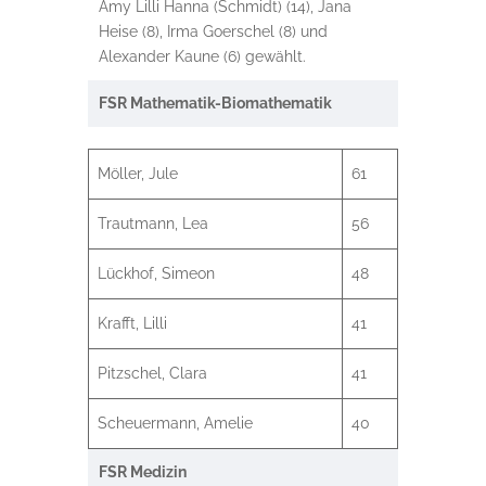
Amy Lilli Hanna (Schmidt) (14), Jana
Heise (8), Irma Goerschel (8) und
Alexander Kaune (6) gewählt.
FSR Mathematik-Biomathematik
Möller, Jule
61
Trautmann, Lea
56
Lückhof, Simeon
48
Krafft, Lilli
41
Pitzschel, Clara
41
Scheuermann, Amelie
40
FSR Medizin