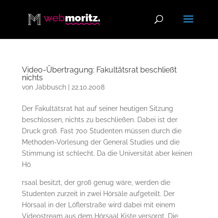
Video-Übertragung: Fakultätsrat beschließt
nichts
von
Jabbusch
|
22.10.2008
Der Fakultätsrat hat auf seiner heutigen Sitzung
beschlossen, nichts zu beschließen. Dabei ist der
Druck groß. Fast 700 Studenten müssen durch die
Methoden-Vorlesung der General Studies und die
Stimmung ist schlecht. Da die Universität aber keinen
Hö
rsaal besitzt, der groß genug wäre, werden die
Studenten zurzeit in zwei Hörsäle aufgeteilt. Der
Hörsaal in der Löflerstraße wird dabei mit einem
Videostream aus dem Hörsaal Kiste versorgt. Die