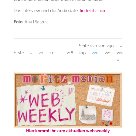
Das Interview und die Audiodatei
findet ihr hier
.
Foto:
Arik Platzek
Seite 220 von 240
«
Erste
«
20
40
218
219
220
221
222
»
Hier kommt ihr zum aktuellen web.weekly