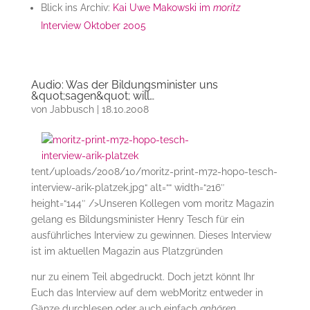
Blick ins Archiv:
Kai Uwe Makowski im
moritz
Interview Oktober 2005
Audio: Was der Bildungsminister uns
&quot;sagen&quot; will…
von
Jabbusch
|
18.10.2008
tent/uploads/2008/10/moritz-print-m72-hopo-tesch-
interview-arik-platzek.jpg“ alt=““ width=“216″
height=“144″ />Unseren Kollegen vom moritz Magazin
gelang es Bildungsminister Henry Tesch für ein
ausführliches Interview zu gewinnen. Dieses Interview
ist im aktuellen Magazin aus Platzgründen
nur zu einem Teil abgedruckt. Doch jetzt könnt Ihr
Euch das Interview auf dem webMoritz entweder in
Gänze durchlesen oder auch einfach
anhören
.