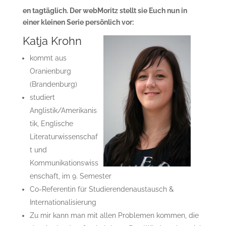
en tagtäglich.
Der webMoritz stellt sie Euch nun in
einer kleinen Serie persönlich vor:
Katja Krohn
kommt aus
Oranienburg
(Brandenburg)
studiert
Anglistik/Amerikanis
tik, Englische
Literaturwissenschaf
t und
Kommunikationswiss
enschaft, im 9. Semester
Co-Referentin für Studierendenaustausch &
Internationalisierung
Zu mir kann man mit allen Problemen kommen, die