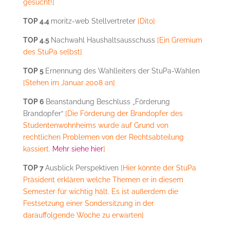
gesucht!]
TOP 4.4
moritz-web Stellvertreter
[Dito]
TOP 4.5
Nachwahl Haushaltsausschuss
[Ein Gremium
des StuPa selbst]
TOP 5
Ernennung des Wahlleiters der StuPa-Wahlen
[Stehen im Januar 2008 an]
TOP 6
Beanstandung Beschluss „Förderung
Brandopfer“
[Die Förderung der Brandopfer des
Studentenwohnheims wurde auf Grund von
rechtlichen Problemen von der Rechtsabteilung
kassiert.
Mehr siehe hier
]
TOP 7
Ausblick Perspektiven
[Hier könnte der StuPa
Präsident erklären welche Themen er in diesem
Semester für wichtig hält. Es ist außerdem die
Festsetzung einer Sondersitzung in der
darauffolgende Woche zu erwarten]