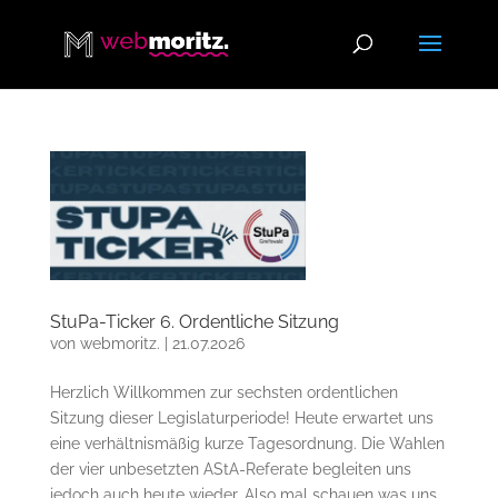
StuPa-Ticker 6. Ordentliche Sitzung
von
webmoritz.
|
21.07.2026
Herzlich Willkommen zur sechsten ordentlichen
Sitzung dieser Legislaturperiode! Heute erwartet uns
eine verhältnismäßig kurze Tagesordnung. Die Wahlen
der vier unbesetzten AStA-Referate begleiten uns
jedoch auch heute wieder. Also mal schauen was uns