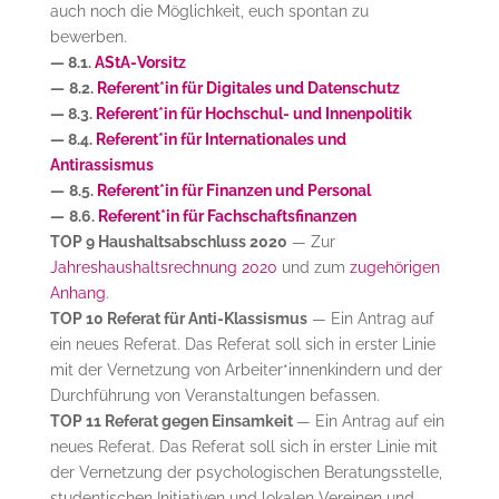
auch noch die Möglichkeit, euch spontan zu
bewerben.
— 8.1.
AStA-Vorsitz
—
8.2.
Referent*in für Digitales und Datenschutz
— 8.3.
Referent*in für Hochschul- und Innenpolitik
— 8.4.
Referent*in für Internationales und
Antirassismus
—
8.5.
Referent*in für Finanzen und Personal
—
8.6.
Referent*in für Fachschaftsfinanzen
TOP 9 Haushaltsabschluss 2020
— Zur
Jahreshaushaltsrechnung 2020
und zum
zugehörigen
Anhang
.
TOP 10 Referat für Anti-Klassismus
— Ein Antrag auf
ein neues Referat. Das Referat soll sich in erster Linie
mit der Vernetzung von Arbeiter*innenkindern und der
Durchführung von Veranstaltungen befassen.
TOP 11 Referat gegen Einsamkeit
— Ein Antrag auf ein
neues Referat. Das Referat soll sich in erster Linie mit
der Vernetzung der psychologischen Beratungsstelle,
studentischen Initiativen und lokalen Vereinen und