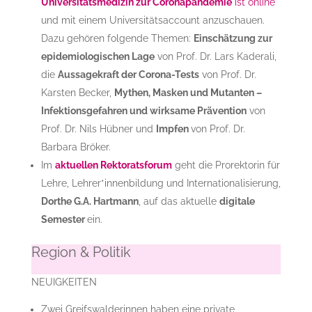
Universitätsmedizin zur Coronapandemie
ist online
und mit einem Universitätsaccount anzuschauen.
Dazu gehören folgende Themen:
Einschätzung zur
epidemiologischen Lage
von Prof. Dr. Lars Kaderali,
die
Aussagekraft der Corona-Tests
von Prof. Dr.
Karsten Becker,
Mythen, Masken und Mutanten –
Infektionsgefahren und wirksame Prävention
von
Prof. Dr. Nils Hübner und
Impfen
von Prof. Dr.
Barbara Bröker.
Im
aktuellen Rektoratsforum
geht die Prorektorin für
Lehre, Lehrer*innenbildung und Internationalisierung,
Dorthe G.A. Hartmann
, auf das aktuelle
digitale
Semester
ein.
Region & Politik
NEUIGKEITEN
Zwei Greifswalderinnen haben eine private