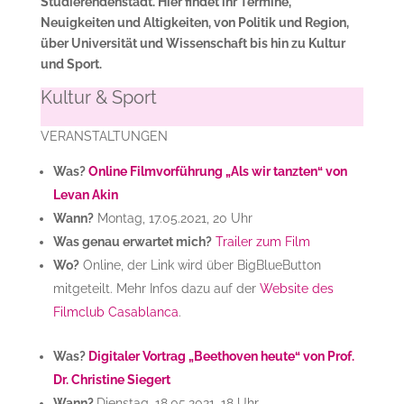
Studierendenstadt. Hier findet ihr Termine,
Neuigkeiten und Altigkeiten, von Politik und Region,
über Universität und Wissenschaft bis hin zu Kultur
und Sport.
Kultur & Sport
VERANSTALTUNGEN
Was?
Online Filmvorführung „Als wir tanzten“ von
Levan Akin
Wann?
Montag, 17.05.2021, 20 Uhr
Was genau erwartet mich?
Trailer zum Film
Wo?
Online, der Link wird über BigBlueButton
mitgeteilt. Mehr Infos dazu auf der
Website des
Filmclub Casablanca
.
Was?
Digitaler Vortrag „Beethoven heute“
von Prof.
Dr. Christine Siegert
Wann?
Dienstag, 18.05.2021, 18 Uhr