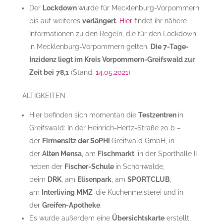
Der
Lockdown
wurde für Mecklenburg-Vorpommern
bis auf weiteres
verlängert
.
Hier
findet ihr nähere
Informationen zu den Regeln, die für den Lockdown
in Mecklenburg-Vorpommern gelten.
Die 7-Tage-
Inzidenz liegt im Kreis Vorpommern-Greifswald zur
Zeit bei
78,1
(Stand:
14.05.2021
).
ALTIGKEITEN
Hier befinden sich momentan die
Testzentren
in
Greifswald: In der Heinrich-Hertz-Straße 20 b –
der
Firmensitz der SoPHi
Greifwald GmbH, in
der
Alten Mensa
, am
Fischmarkt
, in der Sporthalle II
neben der
Fischer-Schule
in Schönwalde,
beim
DRK
, am
Elisenpark
, am
SPORTCLUB
,
am
Interliving MMZ
-die Küchenmeisterei und in
der
Greifen-Apotheke
.
Es wurde außerdem eine
Übersichtskarte
erstellt,