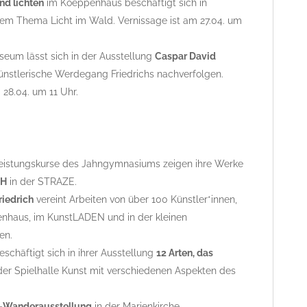
nd lichten
im Koeppenhaus beschäftigt sich in
dem Thema Licht im Wald. Vernissage ist am 27.04. um
m lässt sich in der Ausstellung
Caspar David
ünstlerische Werdegang Friedrichs nachverfolgen.
 28.04. um 11 Uhr.
leistungskurse des Jahngymnasiums zeigen ihre Werke
CH
in der STRAZE.
riedrich
vereint Arbeiten von über 100 Künstler*innen,
penhaus, im KunstLADEN und in der kleinen
en.
eschäftigt sich in ihrer Ausstellung
12 Arten, das
der Spielhalle Kunst mit verschiedenen Aspekten des
n-Wanderausstellung
in der Marienkirche.