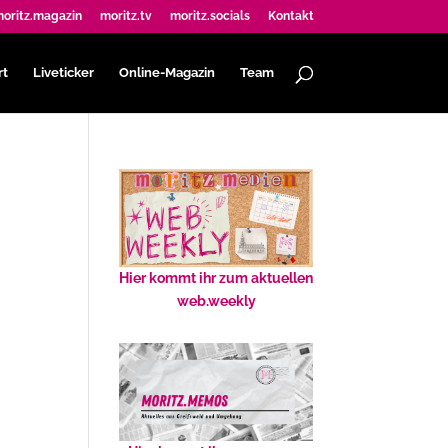
oritz.magazin
moritz.tv
moritz.socials
Kontakt
rt
Liveticker
Online-Magazin
Team
Hier kommt ihr zum aktuellen
web.weekly