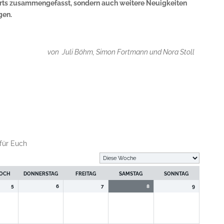
orts zusammengefasst, sondern auch weitere Neuigkeiten
gen.
von Juli Böhm, Simon Fortmann und Nora Stoll
für Euch
OCH
DONNERSTAG
FREITAG
SAMSTAG
SONNTAG
5
6
7
8
9