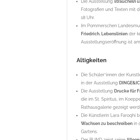
Die Ausstellung
straucheln u
Fotografien und Texten mit 
18 Uhr.
Im Pommerschen Landesmuseu
Friedrich. Lebenslinien
der k
Ausstellungseröffnung ist am
Altigkeiten
Die Schüler*innen der Kunst
in der Ausstellung
DINGE&I
Die Ausstellung
Drucke für F
die im St. Spiritus, im Koep
Rathausgalerie gezeigt werd
Die Künstlerin Lara Faroqhi b
Wachsen zu beschreiben
in 
Gartens.
Der BUND zeigt seine
Allee