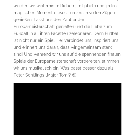
werden wir weiterhin mitfiebern, mitjubeln und jeden
magischen Moment dieses Turniers in vollen Zügen
genießen. Lasst uns den Zauber der
Europameisterschaft genießen und die Liebe zum
Fußball in all ihren Facetten zelebrieren. Denn Fußball
ist nicht nur ein Spiel – er verbindet uns, inspiriert uns
und erinnert uns daran, dass wir gemeinsam stark
sind! Und während wir uns auf die spannenden finalen
Spiele der Europameisterschaft vorbereiten, stimmen
wir uns musikalisch ein. Was passt besser dazu als
Peter Schillings „Major Tom“? 🙂