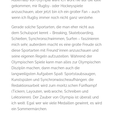
Außerhalb von Olympia wäre ich wohl nie auf die Idee
gekommen, mir Rugby- oder Hockeyspiele
anzuschauen, aber jetzt bin ich ein großer Fan – auch
wenn ich Rugby immer noch nicht ganz verstehe.
Gerade solche Sportarten, die man eher nicht aus
dem Schulsport kennt – Breaking, Skateboarding,
Schießen, Synchronschwimmen, Surfen – faszinieren
mich sehr, außerdem macht es eine große Freude sich
diese Sportarten mit Freund*innen anzuschauen und
seine eigenen Regeln aufzustellen. Während der
Olympischen Spiele kann man alles zur Olympischen
Disziplin machen, dann machen auch die
langweiligsten Aufgaben Spaß: Sportstaubsaugen,
Kunstspülen und Synchronwäscheaufhängen; die
Redaktionsarbeit wird zum moritz.schen Fünfkampf
(Tickern, Layouten, web.woche, Schreiben und
Lektorieren). Der Zauber von Olympia ist überall und
ich weiß: Egal wer wie viele Medaillen gewinnt, es wird
ein Sommermärchen.