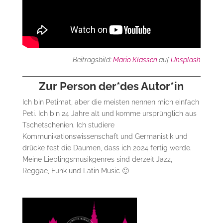
Beitragsbild:
Mario Klassen
auf
Unsplash
Zur Person der*des Autor*in
Ich bin Petimat, aber die meisten nennen mich einfach
Peti. Ich bin 24 Jahre alt und komme ursprünglich aus
Tschetschenien. Ich studiere
Kommunikationswissenschaft und Germanistik und
drücke fest die Daumen, dass ich 2024 fertig werde.
Meine Lieblingsmusikgenres sind derzeit Jazz,
Reggae, Funk und Latin Music 🙂