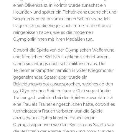
einen Olivenkranz. In Korinth wurde zunächst ein
Holunder- und später ein Fichtenkranz überreicht und
Sieger in Nemea bekamen einen Selleriekranz. Ich
frage mich ob die Sieger auch immer in die Kränze
reingebissen haben, wie es die modernen
Olympionik*innen mit ihren Medaillen tun…
Obwohl die Spiele von der Olympischen Waffenruhe
und friedlichem Wettstreit gekennzeichnet waren,
sahen sie anfangs noch sehr militärisch aus. Die
Teilnehmer kämpften nämlich in voller Kriegsmontur
gegeneinander. Später aber wurde ein
Bekleidungsverbot ausgesprochen, welches ab den
95. Olympischen Spielen (400 v. Chr.) sogar für die
Trainer galt, weil sich bei den Spielen zuvor nämlich
eine Frau als Trainer eingeschlichen hatte, obwohl es
(verheirateten) Frauen verboten war, die Spiele
anzuschauen. Dabei konnten Frauen sogar
Olympiasiegerinnen werden: Kyniska aus Sparta war
die Besitzerin der Pferde, die 396 und 392 v. Chr. den