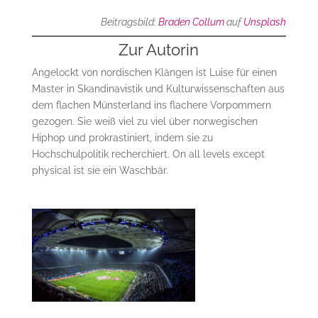
Beitragsbild:
Braden Collum
auf
Unsplash
Zur Autorin
Angelockt von nordischen Klängen ist Luise für einen
Master in Skandinavistik und Kulturwissenschaften aus
dem flachen Münsterland ins flachere Vorpommern
gezogen. Sie weiß viel zu viel über norwegischen
Hiphop und prokrastiniert, indem sie zu
Hochschulpolitik recherchiert. On all levels except
physical ist sie ein Waschbär.