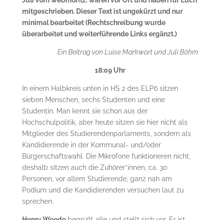
Juli vom webmoritz. waren vor Ort und haben für Euch
mitgeschrieben. Dieser Text ist ungekürzt und nur
minimal bearbeitet (Rechtschreibung wurde
überarbeitet und weiterführende Links ergänzt.)
Ein Beitrag von Luise Markwort und Juli Böhm
18:09 Uhr
In einem Halbkreis unten in HS 2 des ELP6 sitzen
sieben Menschen, sechs Studenten und eine
Studentin. Man kennt sie schon aus der
Hochschulpolitik, aber heute sitzen sie hier nicht als
Mitglieder des Studierendenparlaments, sondern als
Kandidierende in der Kommunal- und/oder
Bürgerschaftswahl. Die Mikrofone funktioneren nicht,
deshalb sitzen auch die Zuhörer*innen, ca. 30
Personen, vor allem Studierende, ganz nah am
Podium und die Kandidierenden versuchen laut zu
sprechen.
Henry Weede
begrüßt alle und stellt sich vor. Er ist