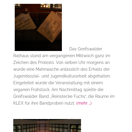
Das Greifswalder
Rathaus stand am vergangenen Mittwoch ganz im
Zeichen des Protests. Von sieben Uhr morgens an
wurde eine Mahnwache anlässlich des Erhalts der
Jugendsozial- und Jugendkulturarbeit abgehalten.
Eingeleitet wurde die Veranstaltung mit einem
veganen Frühstück. Am Nachmittag spielte die
Greifswalder Band „Reinstecke Fuchs“, die Räume im
KLEX für ihre Bandproben nutzt.
(mehr …)