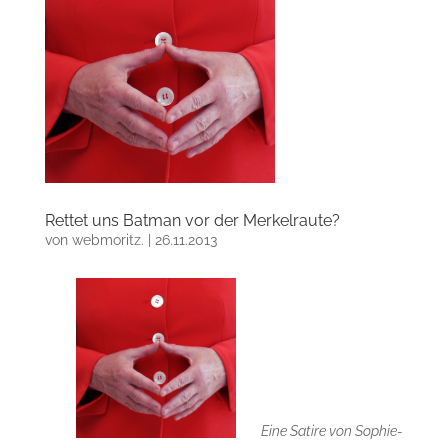
Rettet uns Batman vor der Merkelraute?
von
webmoritz.
|
26.11.2013
Eine Satire von Sophie-