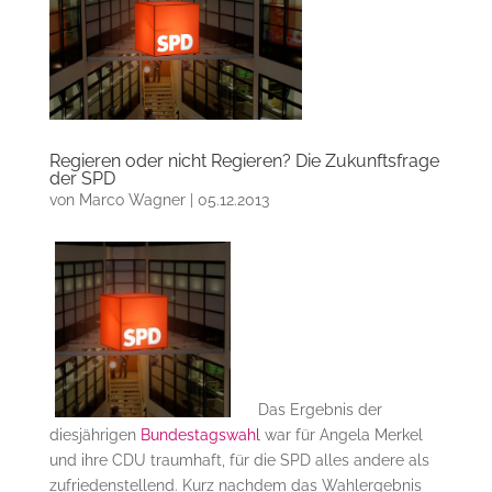
Regieren oder nicht Regieren? Die Zukunftsfrage
der SPD
von
Marco Wagner
|
05.12.2013
Das Ergebnis der
diesjährigen
Bundestagswahl
war für Angela Merkel
und ihre CDU traumhaft, für die SPD alles andere als
zufriedenstellend. Kurz nachdem das Wahlergebnis