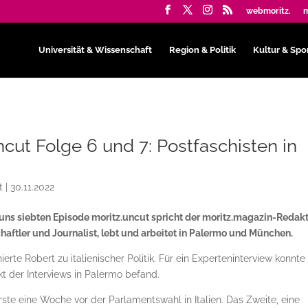
webmoritz.
m
Universität & Wissenschaft
Region & Politik
Kultur & Spo
ncut Folge 6 und 7: Postfaschisten in
t
|
30.11.2022
 uns siebten Episode moritz.uncut spricht der moritz.magazin-Redak
haftler und Journalist, lebt und arbeitet in Palermo und München.
erte Robert zu italienischer Politik. Für ein Experteninterview konnte
 der Interviews in Palermo befand.
rste eine Woche vor der Parlamentswahl in Italien. Das Zweite, eine