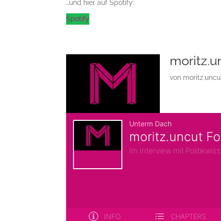
…und hier auf Spotify:
Spotify
moritz.un
von
moritz.uncu