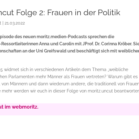
cut Folge 2: Frauen in der Politik
t
|
21.03.2022
 Episode des neuen moritz.medien-Podcasts sprechen die
essortleiterinnen Anna und Carolin mit JProf. Dr. Corinna Kröber. Sie
enschaften an der Uni Greifswald und beschäftigt sich mit weibliche
55 widmet sich in verschiedenen Artikeln dem Thema „weibliche
schen Parlamenten mehr Männer als Frauen vertreten? Warum gibt es 
ll von Männern und dann wiederum andere, die traditionell von Fraue
e mehr werden wir euch in dieser Folge von moritz.uncut beantworten
cut im webmoritz.