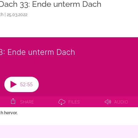
Dach 33: Ende unterm Dach
ch
|
25.03.2022
 hervor.