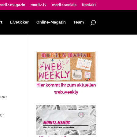
oritz.magazin
moritz.tv
moritz.socials
Kontakt
rt
Liveticker
Online-Magazin
Team
Hier kommt ihr zum aktuellen
web.weekly
teur
 er