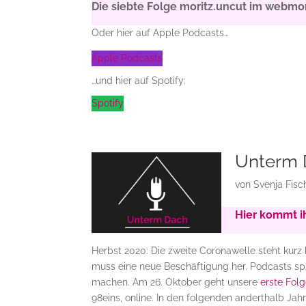
Die siebte Folge moritz.uncut im webmor
Oder hier auf Apple Podcasts…
Apple Podcasts
…und hier auf Spotify:
Spotify
Unterm 
von
Svenja Fisc
Hier kommt ih
Herbst 2020: Die zweite Coronawelle steht kurz
muss eine neue Beschäftigung her. Podcasts spr
machen. Am 26. Oktober geht unsere
erste Fol
98eins, online. In den folgenden anderthalb Ja