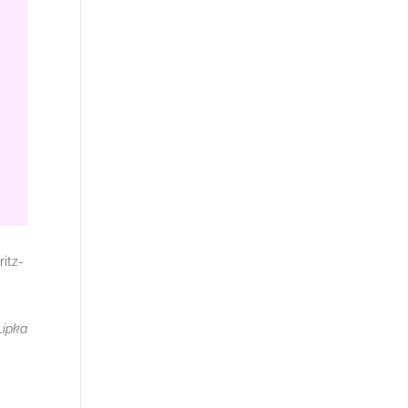
itz-
 Lipka