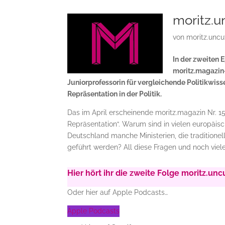
moritz.un
von
moritz.uncu
In der zweiten
moritz.magazin-R
Juniorprofessorin für vergleichende Politikwiss
Repräsentation in der Politik.
Das im April erscheinende moritz.magazin Nr. 1
Repräsentation“. Warum sind in vielen europäi
Deutschland manche Ministerien, die traditione
geführt werden? All diese Fragen und noch viel
Hier hört ihr die zweite Folge moritz.un
Oder hier auf Apple Podcasts…
Apple Podcasts