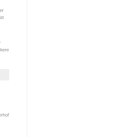
er
ät
r
rkere
erhof