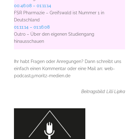
00:46:08 – 01:11:14
FSR Pharmazie – Greifswald ist Nummer 1 in
Deutschland
01:11:14 – 01:16:08
Outro – Über den eigenen Studiengang
hinausschauen
Ihr habt Fragen oder Anregungen? Dann schreibt uns
einfach einen Kommentar oder eine Mail an: web-
podcast@moritz-medien.de
Beitragsbild: Lilli Lipka