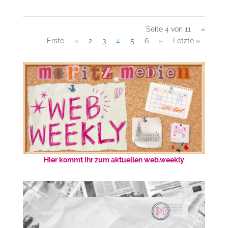
Seite 4 von 11
«
Erste
«
2
3
4
5
6
»
Letzte »
Hier kommt ihr zum aktuellen web.weekly