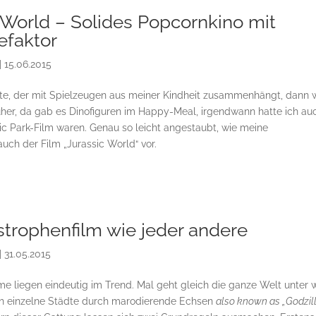
 World – Solides Popcornkino mit
efaktor
|
15.06.2015
sste, der mit Spielzeugen aus meiner Kindheit zusammenhängt, dann 
rüher, da gab es Dinofiguren im Happy-Meal, irgendwann hatte ich au
c Park-Film waren. Genau so leicht angestaubt, wie meine
ch der Film „Jurassic World“ vor.
strophenfilm wie jeder andere
|
31.05.2015
me liegen eindeutig im Trend. Mal geht gleich die ganze Welt unter 
ich einzelne Städte durch marodierende Echsen
also known as „Godzil