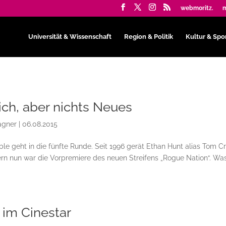
webmoritz.
m
Universität & Wissenschaft
Region & Politik
Kultur & Spo
ich, aber nichts Neues
agner
|
06.08.2015
ble geht in die fünfte Runde. Seit 1996 gerät Ethan Hunt alias Tom C
rn nun war die Vorpremiere des neuen Streifens „Rogue Nation“. Wa
 im Cinestar