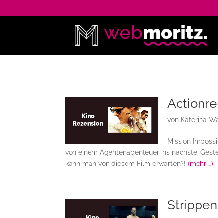
Actionre
von
Katerina W
Mission Impossi
von einem Agentenabenteuer ins nächste. Geste
kann man von diesem Film erwarten?!
(mehr …)
Strippen