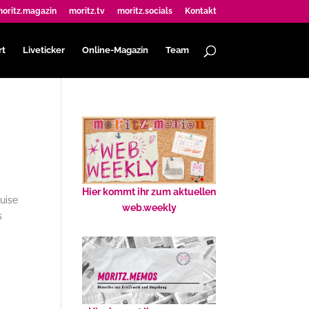
oritz.magazin
moritz.tv
moritz.socials
Kontakt
rt
Liveticker
Online-Magazin
Team
Hier kommt ihr zum aktuellen
ruise
web.weekly
s