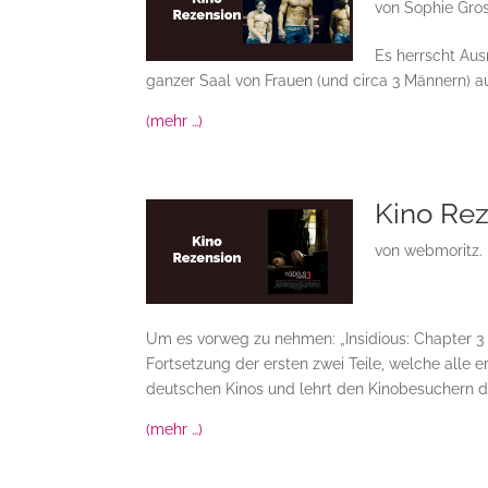
von
Sophie Gro
Es herrscht Aus
ganzer Saal von Frauen (und circa 3 Männern) a
(mehr …)
Kino Rez
von
webmoritz.
Um es vorweg zu nehmen: „Insidious: Chapter 3 
Fortsetzung der ersten zwei Teile, welche alle e
deutschen Kinos und lehrt den Kinobesuchern da
(mehr …)