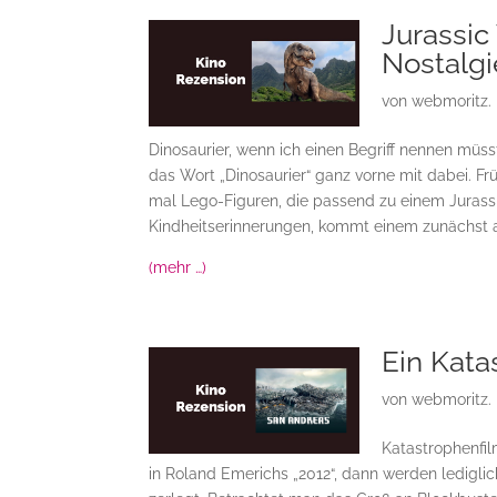
Jurassic
Nostalgi
von
webmoritz.
Dinosaurier, wenn ich einen Begriff nennen mü
das Wort „Dinosaurier“ ganz vorne mit dabei. F
mal Lego-Figuren, die passend zu einem Jurassi
Kindheitserinnerungen, kommt einem zunächst au
(mehr …)
Ein Kata
von
webmoritz.
Katastrophenfil
in Roland Emerichs „2012“, dann werden ledigl