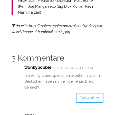
Mike), Juan Piedrahita (Salvador), Matt Bomer
(Ken), Joe Manganiello (Big Dick Richie), Kevin
Nash (Tarzan)
Bildquelle: http://trailers.apple.com/trailers/wb/magicm
ikexxl/images/thumbnail_20683.jpg
3 Kommentare
wonkybobble
am 24. Juli 2015 um 10:24
ladies night und special prize bitte – auch im
Deutschen haben sich einige Fehler breit
gemacht
Antworten