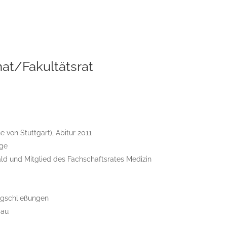
at/Fakultätsrat
e von Stuttgart), Abitur 2011
ege
ald und Mitglied des Fachschaftsrates Medizin
angschließungen
bau