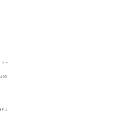
d der
 und
n
 als