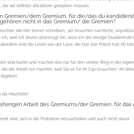
e wir definitiv attraktiver gestalten müssen.
n Gremien/dem Gremium, für die/das du kandidierst
 gehören nicht in das Gremium/ die Gremien?
Menschen, die hier immer schreiben; „wir brauchen sachliche, unpolitis
e ich, weil ich davon überzeugt bin, dass ich der einzige Studierende 
Außerdem sind die Leute von der Liste, die fast alle Plätze holt eh tot
„Alle sind kacke und machen das nur für den steilen Weg in der eige
er die die Arbeit nur machen, weil Sie es für ihr Ego brauchen.“ An dies
mitgeben:
s als Heuchelei!
isherigen Arbeit des Gremiums/der Gremien, für das
eit sind, sich in die Probleme einzuarbeiten und auch nicht davor