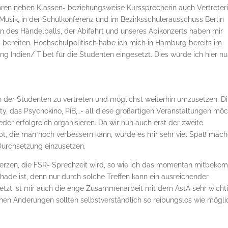
Jahren neben Klassen- beziehungsweise Kurssprecherin auch Vertreter
Musik, in der Schulkonferenz und im Bezirksschülerausschuss Berlin
on des Händelballs, der Abifahrt und unseres Abikonzerts haben mir
ß bereiten. Hochschulpolitisch habe ich mich in Hamburg bereits im
ung Indien/ Tibet für die Studenten eingesetzt. Dies würde ich hier n
ssen der Studenten zu vertreten und möglichst weiterhin umzusetzen. D
rty, das Psychokino, PiB,…- all diese großartigen Veranstaltungen mö
eder erfolgreich organisieren. Da wir nun auch erst der zweite
bt, die man noch verbessern kann, würde es mir sehr viel Spaß mach
 Durchsetzung einzusetzen.
Herzen, die FSR- Sprechzeit wird, so wie ich das momentan mitbeko
ade ist, denn nur durch solche Treffen kann ein ausreichender
etzt ist mir auch die enge Zusammenarbeit mit dem AstA sehr wichti
nen Änderungen sollten selbstverständlich so reibungslos wie mögli