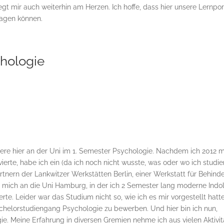
egt mir auch weiterhin am Herzen. Ich hoffe, dass hier unsere Lernpor
ragen können.
chologie
udiere hier an der Uni im 1. Semester Psychologie. Nachdem ich 2012 
erte, habe ich ein (da ich noch nicht wusste, was oder wo ich studie
ärtnern der Lankwitzer Werkstätten Berlin, einer Werkstatt für Behind
mich an die Uni Hamburg, in der ich 2 Semester lang moderne Indo
e. Leider war das Studium nicht so, wie ich es mir vorgestellt hatt
helorstudiengang Psychologie zu bewerben. Und hier bin ich nun,
ie. Meine Erfahrung in diversen Gremien nehme ich aus vielen Aktivi