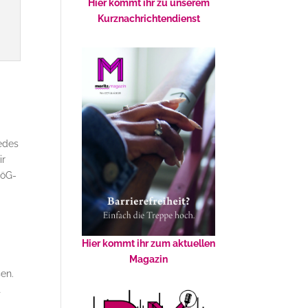
Hier kommt ihr zu unserem
Kurznachrichtendienst
jedes
ir
föG-
Hier kommt ihr zum aktuellen
Magazin
en.
t