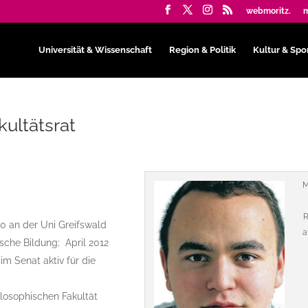
webmoritz.
m
Universität & Wissenschaft
Region & Politik
Kultur & Spo
ultätsrat
M
10 an der Uni Greifswald
a
tische Bildung; April 2012
 im Senat aktiv für die
hilosophischen Fakultät