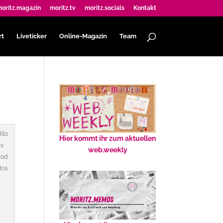
oritz.magazin
moritz.tv
moritz.socials
Kontakt
rt
Liveticker
Online-Magazin
Team
ilo
Hier kommt ihr zum aktuellen
s
web.weekly
Rod
tos