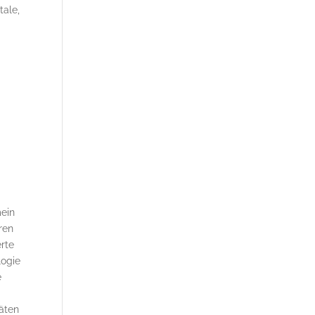
tale,
mein
ren
erte
logie
e
täten