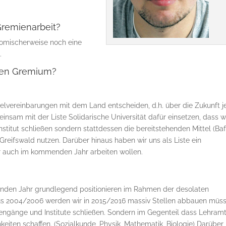
remienarbeit?
Komischerweise noch eine
.
igen Gremium?
Zielvereinbarungen mit dem Land entscheiden, d.h. über die Zukunft 
nsam mit der Liste Solidarische Universität dafür einsetzen, dass w
nstitut schließen sondern stattdessen die bereitstehenden Mittel (Ba
n Greifswald nutzen. Darüber hinaus haben wir uns als Liste ein
auch im kommenden Jahr arbeiten wollen.
enden Jahr grundlegend positionieren im Rahmen der desolaten
us 2004/2006 werden wir in 2015/2016 massiv Stellen abbauen müss
engänge und Institute schließen. Sondern im Gegenteil dass Lehram
iten schaffen. (Sozialkunde, Physik, Mathematik, Biologie) Darüber