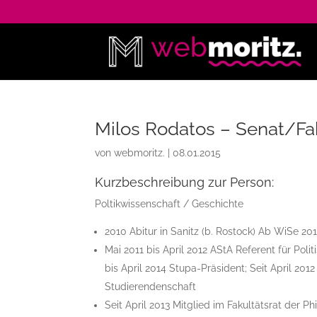
Milos Rodatos – Senat/Fak
von
webmoritz.
|
08.01.2015
Kurzbeschreibung zur Person:
Poltikwissenschaft / Geschichte
2010 Abitur in Sanitz (b. Rostock) Ab WiSe 20
Mai 2011 bis April 2012 AStA Referent für Poli
bis April 2014 Stupa-Präsident; Seit April 2012
Studierendenschaft
Seit April 2013 Mitglied im Fakultätsrat der P