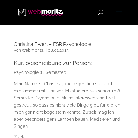
Christina Ewert – FSR Psychologie
von
webmoritz.
|
08.01.2015
Kurzbeschreibung zur Person:
Psychologie (8. Semester)
Mein Name ist Christina, aber eigentlich stelle ich
mich immer mit Tina vor. Ich studiere nun schon im 8.
Semester Psychologie. Meine Interessen sind breit
gestreut, so dass es nicht viele Dinge gibt, für die ich
mich gar nicht begeistern könnte. Zurzeit mag ich
aber besonders gern Lampen bauen, Meditieren und
Singen.
Ziele: