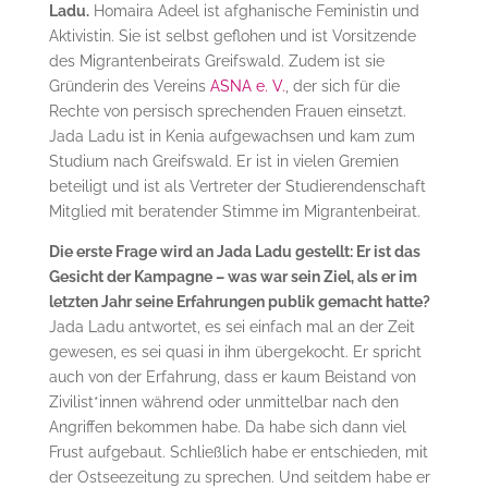
Ladu.
Homaira Adeel ist afghanische Feministin und
Aktivistin. Sie ist selbst geflohen und ist Vorsitzende
des Migrantenbeirats Greifswald. Zudem ist sie
Gründerin des Vereins
ASNA e. V.
, der sich für die
Rechte von persisch sprechenden Frauen einsetzt.
Jada Ladu ist in Kenia aufgewachsen und kam zum
Studium nach Greifswald. Er ist in vielen Gremien
beteiligt und ist als Vertreter der Studierendenschaft
Mitglied mit beratender Stimme im Migrantenbeirat.
Die erste Frage wird an Jada Ladu gestellt: Er ist das
Gesicht der Kampagne – was war sein Ziel, als er im
letzten Jahr seine Erfahrungen publik gemacht hatte?
Jada Ladu antwortet, es sei einfach mal an der Zeit
gewesen, es sei quasi in ihm übergekocht. Er spricht
auch von der Erfahrung, dass er kaum Beistand von
Zivilist*innen während oder unmittelbar nach den
Angriffen bekommen habe. Da habe sich dann viel
Frust aufgebaut. Schließlich habe er entschieden, mit
der Ostseezeitung zu sprechen. Und seitdem habe er