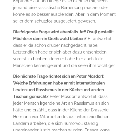
Kopfhörer auf und kriege es so nicht so mit, wenn
jemand eine rassistische Bemerkung mache, oder
könne es so besser ausblenden. Aber in dem Moment
sei er dem schutzlos ausgeliefert gewesen.
Die folgende Frage wird ebenfalls Jeff Osuji gestellt:
Möchte er denn in Greifswald bleiben?
Er antwortet,
dass er da schon drüber nachgedacht habe.
Letztendlich habe er sich aber dazu entschieden,
vorerst zu bleiben, denn er habe hier auch tolle
Menschen kennengelernt und die seien ihm wichtiger.
Die nächste Frage richtet sich an Peter Mosdorf:
Welche Erfahrungen habe er mit internationalen
Leuten und Rassismus in der Küche und an den
Tischen gemacht?
Peter Mosdorf antwortet, dass
jeder Mensch irgendeine Art an Rassismus an sich
hätte und erzählt, dass in der Küche der Brasserie
Hermann vier Mitarbeitende aus unterschiedlichen
Ländern arbeiten, die sich humorvoll ständig
übereinander lustig machen würden. Er sagt, ohne