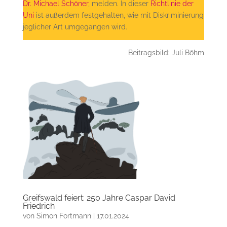
Dr. Michael Schöner
, melden. In dieser
Richtlinie der
Uni
ist außerdem festgehalten, wie mit Diskriminierung
jeglicher Art umgegangen wird.
Beitragsbild: Juli Böhm
Greifswald feiert: 250 Jahre Caspar David
Friedrich
von
Simon Fortmann
|
17.01.2024