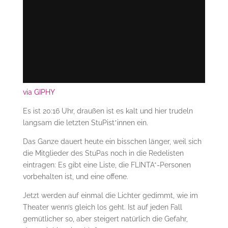
via GIPHY
Es ist 20:16 Uhr, draußen ist es kalt und hier trudeln
langsam die letzten StuPist*innen ein.
Das Ganze dauert heute ein bisschen länger, weil sich
die Mitglieder des StuPas noch in die Redelisten
eintragen: Es gibt eine Liste, die FLINTA*-Personen
vorbehalten ist, und eine offene.
Jetzt werden auf einmal die Lichter gedimmt, wie im
Theater wenn’s gleich los geht. Ist auf jeden Fall
gemütlicher so, aber steigert natürlich die Gefahr,