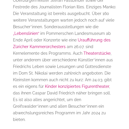
Oberbürgermeister Stefan Fassbinder sowie der
Festrede des Journalisten Florian Illes. Einziges Manko:
Die Veranstaltung ist bereits ausgebucht. Über 160
weitere Veranstaltungen warten jedoch noch auf viele
Besucher*innen. Sonderausstellungen wie die
„Lebenslinien“
im Pommerschen Landesmuseum ab
Ende April oder Konzerte wie eine
Uraufführung des
Züricher Kammerorchesters
am 26.07. sind
Kernelemente des Programms. Auch
Theaterstücke
,
unter anderem über verschiedene Künstler*innen aus
Friedrichs Leben sowie Lesungen und Gottesdienste
im Dom St. Nikolai werden zahlreich angeboten. Die
Kleinsten kommen auch nicht zu kurz: Am 24.03. gibt
es ein eigens für
Kinder konzipiertes Figurentheater
,
das ihnen Caspar David Friedrich näher bringen soll.
Es ist also alles angerichtet, um den
Greifswalder*innen und allen Besucher*innen ein
abwechslungsreiches Programm im Jahr 2024 zu
bieten.