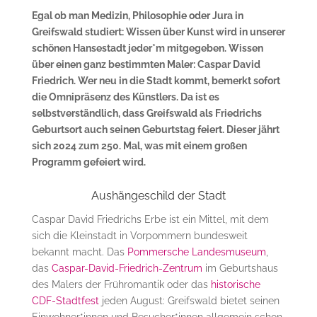
Egal ob man Medizin, Philosophie oder Jura in
Greifswald studiert: Wissen über Kunst wird in unserer
schönen Hansestadt jeder*m mitgegeben. Wissen
über einen ganz bestimmten Maler: Caspar David
Friedrich. Wer neu in die Stadt kommt, bemerkt sofort
die Omnipräsenz des Künstlers. Da ist es
selbstverständlich, dass Greifswald als Friedrichs
Geburtsort auch seinen Geburtstag feiert. Dieser jährt
sich 2024 zum 250. Mal, was mit einem großen
Programm gefeiert wird.
Aushängeschild der Stadt
Caspar David Friedrichs Erbe ist ein Mittel, mit dem
sich die Kleinstadt in Vorpommern bundesweit
bekannt macht. Das
Pommersche Landesmuseum
,
das
Caspar-David-Friedrich-Zentrum
im Geburtshaus
des Malers der Frühromantik oder das
historische
CDF-Stadtfest
jeden August: Greifswald bietet seinen
Einwohner*innen und Besucher*innen allgemein schon