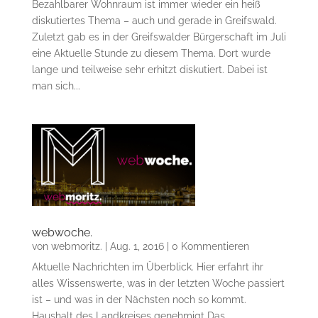
Bezahlbarer Wohnraum ist immer wieder ein heiß
diskutiertes Thema – auch und gerade in Greifswald.
Zuletzt gab es in der Greifswalder Bürgerschaft im Juli
eine Aktuelle Stunde zu diesem Thema. Dort wurde
lange und teilweise sehr erhitzt diskutiert. Dabei ist
man sich...
webwoche.
von
webmoritz.
|
Aug. 1, 2016
| 0 Kommentieren
Aktuelle Nachrichten im Überblick. Hier erfahrt ihr
alles Wissenswerte, was in der letzten Woche passiert
ist – und was in der Nächsten noch so kommt.
Haushalt des Landkreises genehmigt Das