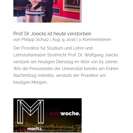
Prof. Dr. Joecks ist heute verstorben
von
Philipp Schulz
|
Aug. 9, 2016
| 0 Kommentieren
Der Prorektor für Studium und Lehre und
Lehrstuhlinhaber Strafrecht Prof. Dr. Wolfgang Joecks
verstarb am heutigen Dienstag im Alter von 63 Jahren.
Wie die Pressestelle der Universität bereits am frühen
Nachmittag mitteilte, verstarb der Prorektor am
heutigen Morgen...