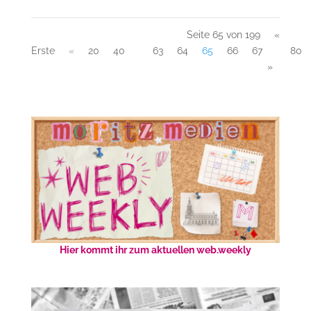
Seite 65 von 199
«
Erste
«
20
40
63
64
65
66
67
80
»
Hier kommt ihr zum aktuellen web.weekly