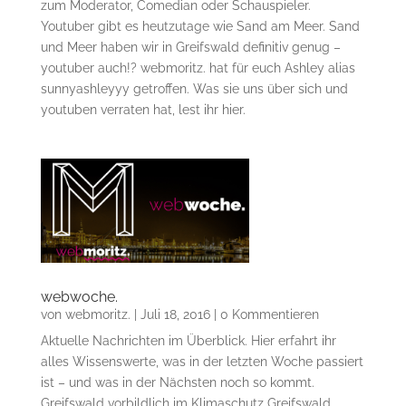
zum Moderator, Comedian oder Schauspieler.
Youtuber gibt es heutzutage wie Sand am Meer. Sand
und Meer haben wir in Greifswald definitiv genug –
youtuber auch!? webmoritz. hat für euch Ashley alias
sunnyashleyyy getroffen. Was sie uns über sich und
youtuben verraten hat, lest ihr hier.
webwoche.
von
webmoritz.
|
Juli 18, 2016
| 0 Kommentieren
Aktuelle Nachrichten im Überblick. Hier erfahrt ihr
alles Wissenswerte, was in der letzten Woche passiert
ist – und was in der Nächsten noch so kommt.
Greifswald vorbildlich im Klimaschutz Greifswald