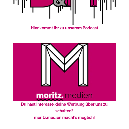
Hier kommt ihr zu unserem Podcast
Du hast Interesse, deine Werbung über uns zu
schalten?
moritz.medien macht's möglich!