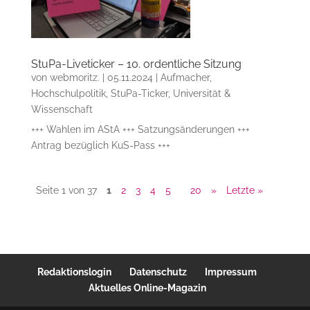
StuPa-Liveticker – 10. ordentliche Sitzung
von
webmoritz.
|
05.11.2024
|
Aufmacher
,
Hochschulpolitik
,
StuPa-Ticker
,
Universität &
Wissenschaft
+++ Wahlen im AStA +++ Satzungsänderungen +++
Antrag bezüglich KuS-Pass +++
Seite 1 von 37
1
2
3
4
5
20
»
Letzte »
Redaktionslogin
Datenschutz
Impressum
Aktuelles Online-Magazin