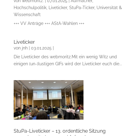
von
webmoritz.
|
07.01.2025
|
Aufmacher
,
Hochschulpolitik
,
Liveticker
,
StuPa-Ticker
,
Universität &
Wissenschaft
+++ VV Anträge +++ AStA-Wahlen +++
Liveticker
von
jnh
|
03.01.2025
|
Die Liveticker des webmoritz.Mit ein wenig Witz und
einigen (un-)lustigen GIFs wird der Liveticker euch die...
StuPa-Liveticker – 13. ordentliche Sitzung