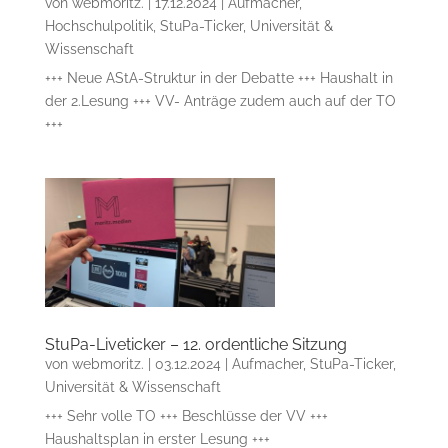
von
webmoritz.
|
17.12.2024
|
Aufmacher
,
Hochschulpolitik
,
StuPa-Ticker
,
Universität &
Wissenschaft
+++ Neue AStA-Struktur in der Debatte +++ Haushalt in
der 2.Lesung +++ VV- Anträge zudem auch auf der TO
+++
StuPa-Liveticker – 12. ordentliche Sitzung
von
webmoritz.
|
03.12.2024
|
Aufmacher
,
StuPa-Ticker
,
Universität & Wissenschaft
+++ Sehr volle TO +++ Beschlüsse der VV +++
Haushaltsplan in erster Lesung +++