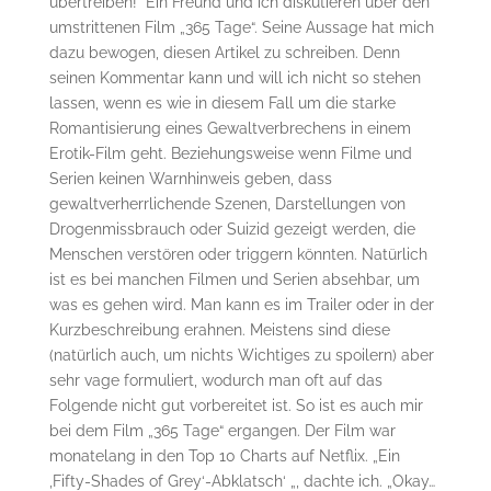
übertreiben!“ Ein Freund und ich diskutieren über den
umstrittenen Film „365 Tage“. Seine Aussage hat mich
dazu bewogen, diesen Artikel zu schreiben. Denn
seinen Kommentar kann und will ich nicht so stehen
lassen, wenn es wie in diesem Fall um die starke
Romantisierung eines Gewaltverbrechens in einem
Erotik-Film geht. Beziehungsweise wenn Filme und
Serien keinen Warnhinweis geben, dass
gewaltverherrlichende Szenen, Darstellungen von
Drogenmissbrauch oder Suizid gezeigt werden, die
Menschen verstören oder triggern könnten. Natürlich
ist es bei manchen Filmen und Serien absehbar, um
was es gehen wird. Man kann es im Trailer oder in der
Kurzbeschreibung erahnen. Meistens sind diese
(natürlich auch, um nichts Wichtiges zu spoilern) aber
sehr vage formuliert, wodurch man oft auf das
Folgende nicht gut vorbereitet ist. So ist es auch mir
bei dem Film „365 Tage“ ergangen. Der Film war
monatelang in den Top 10 Charts auf Netflix. „Ein
‚Fifty-Shades of Grey‘-Abklatsch‘ „, dachte ich. „Okay…