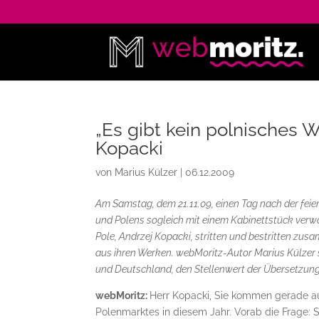
„Es gibt kein polnisches W
Kopacki
von
Marius Külzer
|
06.12.2009
Am Samstag, dem 21.11.09, einen Tag nach der fei
und Polens sogleich mit einem Kabinettstück verwö
Pole, Andrzej Kopacki, stritten und bestritten zu
aus ihren Werken. webMoritz-Autor Marius Külzer 
und Deutschland, den Stellenwert der Übersetzung 
webMoritz:
Herr Kopacki, Sie kommen gerade au
Polenmarktes in diesem Jahr. Vorab die Frage: S