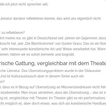
ie ich jetzt nicht sprechen will.
teratur darüber reflektieren könnte, das wird uns eigentlich nicht
 zu reflektieren?
 Ich meine nur, es gibt in Deutschland seit Jahren ein Gejammer, dass
racht hat „wie „Die Blechtrommel“ von Günter Grass. Das ist ein Ro
f sehr interessante künstlerische Art und Weise verarbeitet hat. Wäre
nen, hätten wir es sofort bemerkt und begrüßt.
arische Gattung, vergleichbar mit dem Theat
sche Literatur: Das Übersetzungsproblem wurde in der Diskussion
 Und ist Kulturaustausch aber in diesem Sinne auch ein
en?
en, dass es in Bezug auf Übersetzung an Missverständnissen nicht fehl
raturbetriebs. Man muss verstehen, dass die Übersetzung – das ist e
ung ist, vergleichbar mit Theater. Im Theater gibt es ein performatives
cht möglich ist, aber doch etwas, was sich als künstlerische Handlun