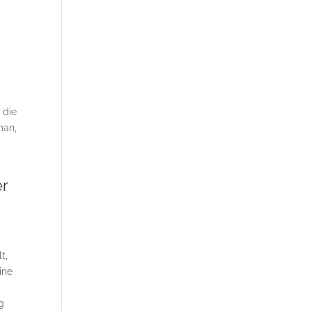
 die
man,
er
t,
ine
g