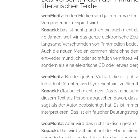
literarischer Texte
webMoritz:
In den Medien wird ja immer wieder 
Vergangenheit rezipiert wird.
Kopacki:
Das ist richtig und ich bin auch nicht
40 Jahren, weil wir das ganze elektronische Z
langsame Verschwinden von Printmedien bedeutet
Auch die neuen Medien kommen nicht ohne den T
entweder mündlich oder schriftlich vermittelt 
sondern als eine elektrische CD oder etwas derg
webMoritz:
Bei der großen Vielfalt, die es gibt, 
Individualität unter, wird Lyrik nicht viel zu öffe
Kopacki:
Glaube ich nicht, nein. Das ist eine se
diesem Text als Person, abgesehen davon, dass
sagt als der Autor beabsichtigt hat. Es ist imme
interpretieren. Das ist ein falscher Deutungsweg
webMoritz:
Aber wird das nicht faktisch getan?
Kopacki:
Das wird vielleicht auf der Ebene eine
verändert nichts an der Tatsache, dass das Gedi