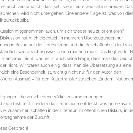
 es auch verständlich, dass sehr viele Leute Gedichte schreiben. Das
sprechen, wird nicht untergehen. Eine andere Frage ist, was von die
ik zurückbleibt.
kussion mitgenommen, auch, um sich wieder neu zu orientieren?
e Diskussion hat mich eigentlich in mehreren Überzeugungen nur
inung in Bezug auf die Übersetzung und die Beschaffenheit der Lyrik,
rständlich sein beziehungsweise sich machen muss. Das liegt in der 
 manchmal nicht. Und es ist auch keine Frage, dass man das Gedich
 oder nicht. Wir waren auch einig, dass man die Übersetzung als eine
irklich eine Besonderheit ist, wichtig nicht nur für den Autor, den
rößeren Ausmaß – für den Kulturtransfer zwischen Ländern, Nationen
tätigungen, die verschiedene Völker zusammenbringen.
schiede feststellt, sondern dass man auch entdeckt, was gemeinsam i
el zusammen schaffen in der Literatur, im öffentlichen Diskurs, in d
 Vorwegnahme der Zukunft.
ieses Gespräch!