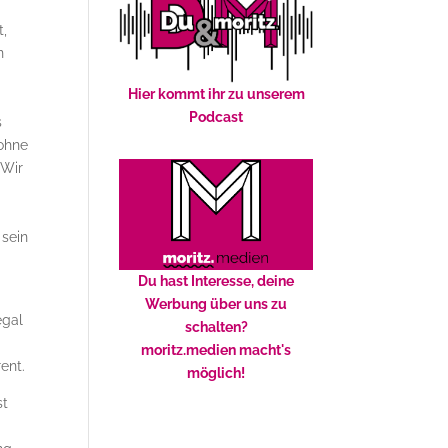
t,
n
Hier kommt ihr zu unserem
Podcast
s
 ohne
 Wir
 sein
Du hast Interesse, deine
Werbung über uns zu
egal
schalten?
moritz.medien macht's
ent.
möglich!
st