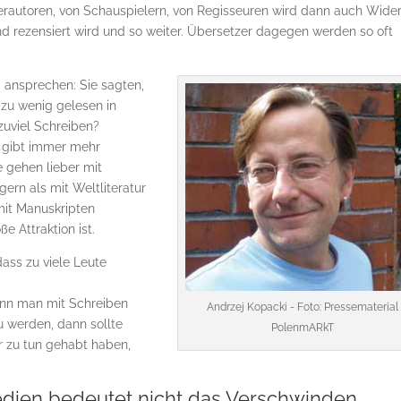
erautoren, von Schauspielern, von Regisseuren wird dann auch Wider
 und rezensiert wird und so weiter. Übersetzer dagegen werden so oft
 ansprechen: Sie sagten,
 zu wenig gelesen in
zuviel Schreiben?
s gibt immer mehr
 gehen lieber mit
gern als mit Weltliteratur
mit Manuskripten
e Attraktion ist.
ass zu viele Leute
Wenn man mit Schreiben
Andrzej Kopacki - Foto: Pressematerial
u werden, dann sollte
PolenmARkT
r zu tun gehabt haben,
dien bedeutet nicht das Verschwinden