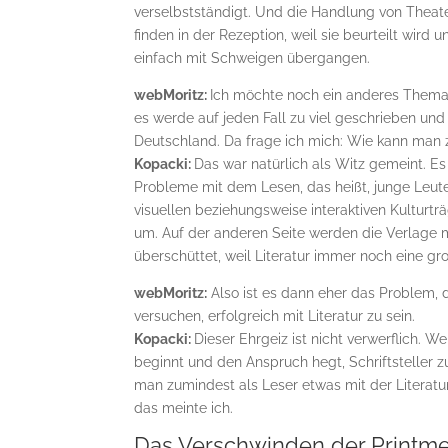
verselbstständigt. Und die Handlung von Theat
finden in der Rezeption, weil sie beurteilt wird
einfach mit Schweigen übergangen.
webMoritz:
Ich möchte noch ein anderes Thema
es werde auf jeden Fall zu viel geschrieben und
Deutschland. Da frage ich mich: Wie kann man 
Kopacki:
Das war natürlich als Witz gemeint. E
Probleme mit dem Lesen, das heißt, junge Leute
visuellen beziehungsweise interaktiven Kulturträ
um. Auf der anderen Seite werden die Verlage 
überschüttet, weil Literatur immer noch eine groß
webMoritz:
Also ist es dann eher das Problem, d
versuchen, erfolgreich mit Literatur zu sein.
Kopacki:
Dieser Ehrgeiz ist nicht verwerflich. 
beginnt und den Anspruch hegt, Schriftsteller z
man zumindest als Leser etwas mit der Literatu
das meinte ich.
Das Verschwinden der Printme