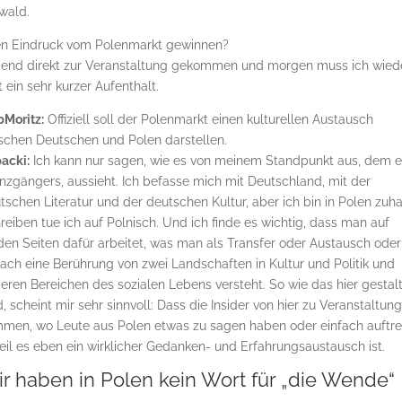
swald.
nen Eindruck vom Polenmarkt gewinnen?
 Abend direkt zur Veranstaltung gekommen und morgen muss ich wied
t ein sehr kurzer Aufenthalt.
Moritz:
Offiziell soll der Polenmarkt einen kulturellen Austausch
schen Deutschen und Polen darstellen.
acki:
Ich kann nur sagen, wie es von meinem Standpunkt aus, dem e
nzgängers, aussieht. Ich befasse mich mit Deutschland, mit der
tschen Literatur und der deutschen Kultur, aber ich bin in Polen zuh
reiben tue ich auf Polnisch. Und ich finde es wichtig, dass man auf
den Seiten dafür arbeitet, was man als Transfer oder Austausch oder
fach eine Berührung von zwei Landschaften in Kultur und Politik und
eren Bereichen des sozialen Lebens versteht. So wie das hier gestal
d, scheint mir sehr sinnvoll: Dass die Insider von hier zu Veranstaltun
men, wo Leute aus Polen etwas zu sagen haben oder einfach auftr
eil es eben ein wirklicher Gedanken- und Erfahrungsaustausch ist.
r haben in Polen kein Wort für „die Wende“