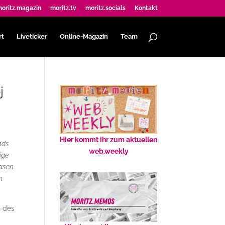
oritz.magazin
moritz.tv
moritz.socials
Kontakt
rt
Liveticker
Online-Magazin
Team
j
Hier kommt ihr zum aktuellen
nds
web.weekly
ige
lasen
n
h des