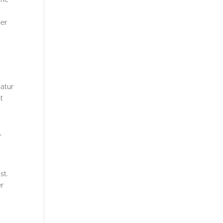
ser
Natur
t
,
st.
er