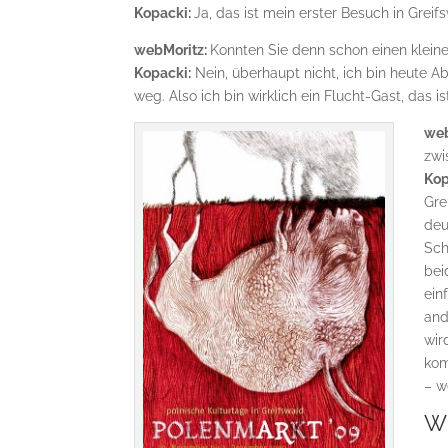
Kopacki:
Ja, das ist mein erster Besuch in Greif
webMoritz:
Konnten Sie denn schon einen klei
Kopacki:
Nein, überhaupt nicht, ich bin heute
weg. Also ich bin wirklich ein Flucht-Gast, das is
web
zwi
Kop
Gre
deu
Sch
bei
ein
and
wir
kom
– w
Wi