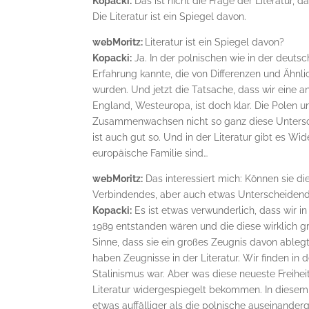
Kopacki:
Das ist nicht die Frage der Literatur, d
Die Literatur ist ein Spiegel davon.
webMoritz:
Literatur ist ein Spiegel davon?
Kopacki:
Ja. In der polnischen wie in der deuts
Erfahrung kannte, die von Differenzen und Ähnl
wurden. Und jetzt die Tatsache, dass wir eine a
England, Westeuropa, ist doch klar. Die Polen 
Zusammenwachsen nicht so ganz diese Untersch
ist auch gut so. Und in der Literatur gibt es W
europäische Familie sind…
webMoritz:
Das interessiert mich: Können sie d
Verbindendes, aber auch etwas Unterscheiden
Kopacki:
Es ist etwas verwunderlich, dass wir 
1989 entstanden wären und die diese wirklich 
Sinne, dass sie ein großes Zeugnis davon ablegt
haben Zeugnisse in der Literatur. Wir finden in
Stalinismus war. Aber was diese neueste Freiheit
Literatur widergespiegelt bekommen. In diesem 
etwas auffälliger als die polnische auseinande