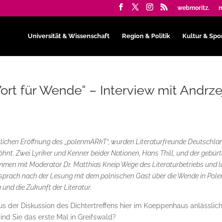
webmoritz.
m
Universität & Wissenschaft
Region & Politik
Kultur & Spo
ort für Wende“ – Interview mit Andrze
erlichen Eröffnung des „polenmARkT“, wurden Literaturfreunde Deutschla
hnt. Zwei Lyriker und Kenner beider Nationen, Hans Thill, und der gebürt
sammen mit Moderator Dr. Matthias Kneip Wege des Literaturbetriebs und 
sprach nach der Lesung mit dem polnischen Gast über die Wende in Pole
und die Zukunft der Literatur.
s der Diskussion des Dichtertreffens hier im Koeppenhaus anlässlic
ind Sie das erste Mal in Greifswald?