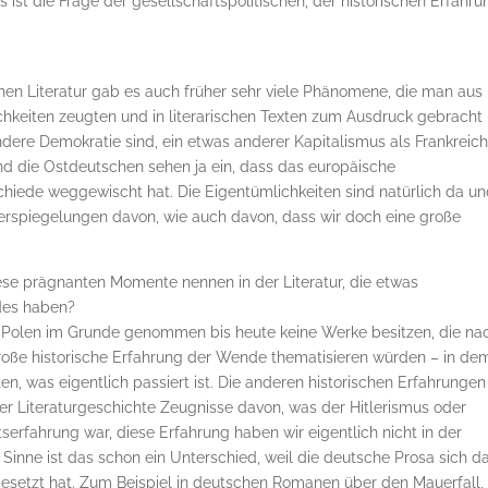
as ist die Frage der gesellschaftspolitischen, der historischen Erfahru
chen Literatur gab es auch früher sehr viele Phänomene, die man aus
ichkeiten zeugten und in literarischen Texten zum Ausdruck gebracht
ndere Demokratie sind, ein etwas anderer Kapitalismus als Frankreich
und die Ostdeutschen sehen ja ein, dass das europäische
iede weggewischt hat. Die Eigentümlichkeiten sind natürlich da un
iderspiegelungen davon, wie auch davon, dass wir doch eine große
iese prägnanten Momente nennen in der Literatur, die etwas
des haben?
in Polen im Grunde genommen bis heute keine Werke besitzen, die na
große historische Erfahrung der Wende thematisieren würden – in de
en, was eigentlich passiert ist. Die anderen historischen Erfahrungen
 der Literaturgeschichte Zeugnisse davon, was der Hitlerismus oder
serfahrung war, diese Erfahrung haben wir eigentlich nicht in der
Sinne ist das schon ein Unterschied, weil die deutsche Prosa sich d
rgesetzt hat. Zum Beispiel in deutschen Romanen über den Mauerfall,