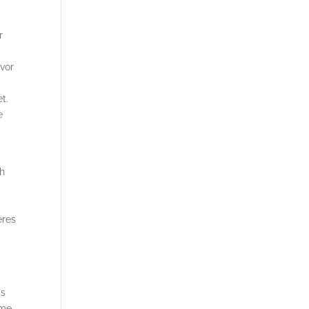
r
 vor
t.
e
ch
eres
as
ime