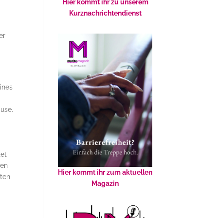
Hier kommt ihr zu unserem
Kurznachrichtendienst
er
ines
ause.
tet
gen
Hier kommt ihr zum aktuellen
eten
Magazin