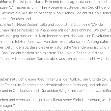
Moritz:
Das ist ja ein klares Bekenntnis zu sagen: da und da bin ich
ause. Wir haben ja, um in ihre Poesie einzusteigen, ein Gedicht gehör
e Wende“, ein, wie sie selbst sagen, politisches Gedicht zur politische
de in Deutschland.
cht heißt „Neue Zeiten“. 1989 und 1990 ist natürlich eine Wende
et man dieses historische Phänomen mit der Bezeichnung „Wende“. E
bei uns 1989 passiert ist. Man könnte sagen, das war eine Revolution
ommen ein letzter Punkt war, von dem, was 1980 seinen Anfang nahm.
ses Gefühl gehabt, dass dies eine historische Veränderung ist. Und in
Das Gedicht bezieht sich mit dem Titel „Neue Zeiten“ auf diese
für uns Mitteleuropäer. Damals aber wussten wir noch nicht, was das
r haben natürlich diesen Weg hinter uns: der Aufbau, die Gründerzeit, 
 der Freiheit im Rahmen einer demokratischen Ordnung, und mit der
 und in Ostdeutschland. Die beiden Wege sind natürlich etwas differ
gehen und wenn wir das jetzt aus literarischer Sicht betrachten, was i
ie sagen?