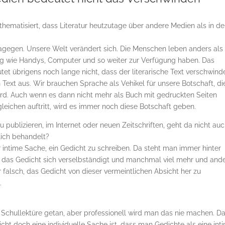
thematisiert, dass Literatur heutzutage über andere Medien als in de
 dagegen. Unsere Welt verändert sich. Die Menschen leben anders als
eug wie Handys, Computer und so weiter zur Verfügung haben. Das
 übrigens noch lange nicht, dass der literarische Text verschwinde
ext aus. Wir brauchen Sprache als Vehikel für unsere Botschaft, di
wird. Auch wenn es dann nicht mehr als Buch mit gedruckten Seiten
leichen auftritt, wird es immer noch diese Botschaft geben.
zu publizieren, im Internet oder neuen Zeitschriften, geht da nicht au
ntlich behandelt?
hr intime Sache, ein Gedicht zu schreiben. Da steht man immer hinter
 das Gedicht sich verselbständigt und manchmal viel mehr und and
r falsch, das Gedicht von dieser vermeintlichen Absicht her zu
.
r Schullektüre getan, aber professionell wird man das nie machen. D
cht doch eine individuelle Sache ist, dass man Gedichte als eine int