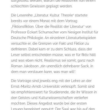
dargestellt werden, warum die Realismen von einem
schlechten Gewissen geplagt werden.
Die Lesereihe „Literatur. Kultur. Theorie“ startete
bereits vor einem Monat mit dem Vortrag
„Fiktionsfiktion. Über die Realität der Literatur“ von
Professor Eckart Schumacher vom hiesigen Institut für
Deutsche Philologie. An einzelnen Literaturbeispielen
versuchte er, die Grenzen von Fakt und Fiktion zu
definieren. Dabei kam er zu dem Schluss, dass der
Leser selbst entscheiden müsse, was er für fiktiv hält
und was eben nicht. Realismus sei somit, ganz nach
Roman Jakobson „ein unendlich dehnbarer Sack, in
dem man verstauen kann, was man will“.
Die Vorträge sind jeweils eng mit der Lehre an der
Ernst-Moritz-Arndt-Universität verknüpft. Somit sind
sie empfehlenswert für Studierende, die ihr Wissen in
den Geistes-und Kulturwissenschaften vertiefen
möchten. Dieses Angebot wurde bei der ersten
Lesung begeistert genutzt: Der Saal war bis auf den