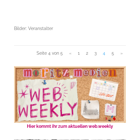
Bilder: Veranstalter
Seite 4 von 5
«
1
2
3
4
5
»
Hier kommt ihr zum aktuellen web.weekly