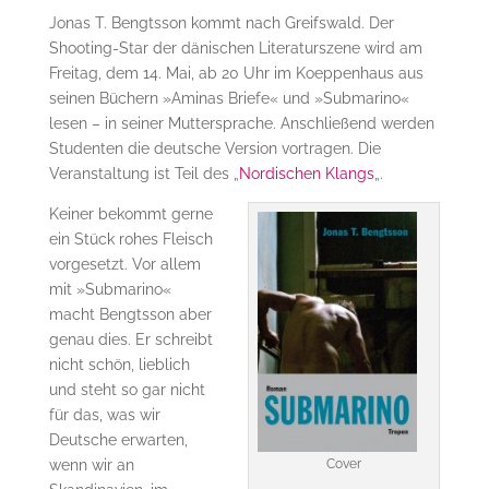
Jonas T. Bengtsson kommt nach Greifswald. Der
Shooting-Star der dänischen Literaturszene wird am
Freitag, dem 14. Mai, ab 20 Uhr im Koeppenhaus aus
seinen Büchern »Aminas Briefe« und »Submarino«
lesen – in seiner Muttersprache. Anschließend werden
Studenten die deutsche Version vortragen. Die
Veranstaltung ist Teil des „
Nordischen Klangs
„.
Keiner bekommt gerne
ein Stück rohes Fleisch
vorgesetzt. Vor allem
mit »Submarino«
macht Bengtsson aber
genau dies. Er schreibt
nicht schön, lieblich
und steht so gar nicht
für das, was wir
Deutsche erwarten,
Cover
wenn wir an