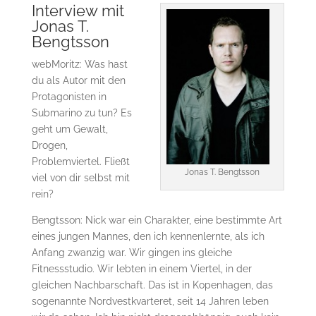
Interview mit
Jonas T.
Bengtsson
webMoritz: Was hast
du als Autor mit den
Protagonisten in
Submarino zu tun? Es
geht um Gewalt,
Drogen,
Problemviertel. Fließt
Jonas T. Bengtsson
viel von dir selbst mit
rein?
Bengtsson: Nick war ein Charakter, eine bestimmte Art
eines jungen Mannes, den ich kennenlernte, als ich
Anfang zwanzig war. Wir gingen ins gleiche
Fitnessstudio. Wir lebten in einem Viertel, in der
gleichen Nachbarschaft. Das ist in Kopenhagen, das
sogenannte Nordvestkvarteret, seit 14 Jahren leben