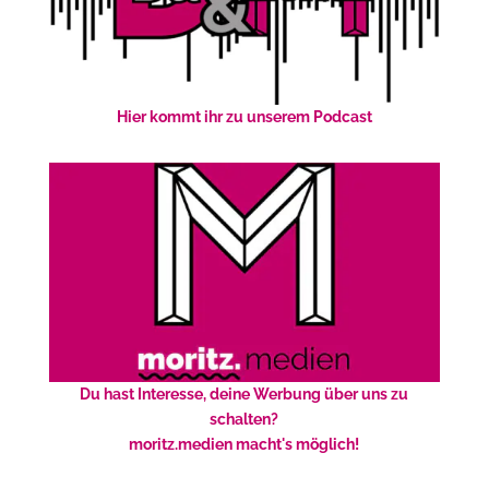
Hier kommt ihr zu unserem Podcast
Du hast Interesse, deine Werbung über uns zu
schalten?
moritz.medien macht's möglich!