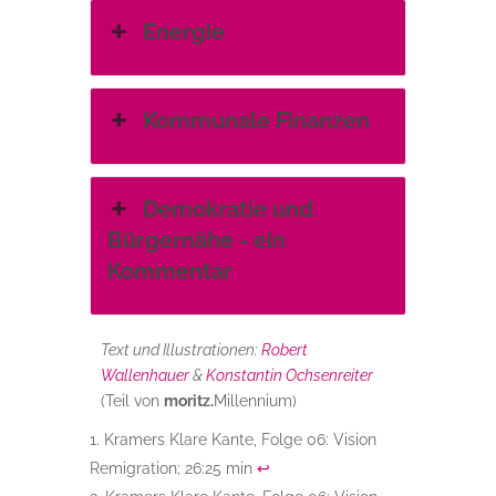
Energie
Kommunale Finanzen
Demokratie und
Bürgernähe - ein
Kommentar
Text und Illustrationen:
Robert
Wallenhauer
&
Konstantin Ochsenreiter
(Teil von
moritz.
Millennium)
Kramers Klare Kante, Folge 06: Vision
Remigration; 26:25 min
↩︎