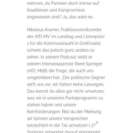
nehmen, da Parteien doch immer auf
Koalitionen und Kompromisse
angewiesen sind? Ja, das wäre es.
Nikolaus Kramer, Fraktionsvorsitzender
der AfD-MV im Landtag und Listenplatz
1 für die Kommunalwahl in Greifswald,
scheint das jedoch ganz anders zu
sehen. In seinem Podcast stellt er
seinem Interviewpartner René Springer
(AfD, MdB) die Frage, die auch uns
umgetrieben hat: „Der politische Gegner
wirft uns vor, wir hätten keine Lösungen.
Das kannst du alles gar nicht umsetzen,
was wir in unserem Parteiprogramm zu
stehen haben und unsere
Kernforderungen. Bist du der Meinung,
wir können unsere Versprechen
1
tatsächlich in die Tat umsetzen […]?“
Springer antwortet darauf sinngemäß: