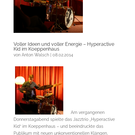
Voller Ideen und voller Energie – Hyperactive
Kid im Koeppenhaus
von
Anton Walsch
|
08.02.2014
Am vergangenen
Donnerstagabend spielte das Jazztrio „Hyperactive
Kid“ im Koeppenhaus – und beeindruckte das
Publikum mit neuen unkonventionellen Klängen,