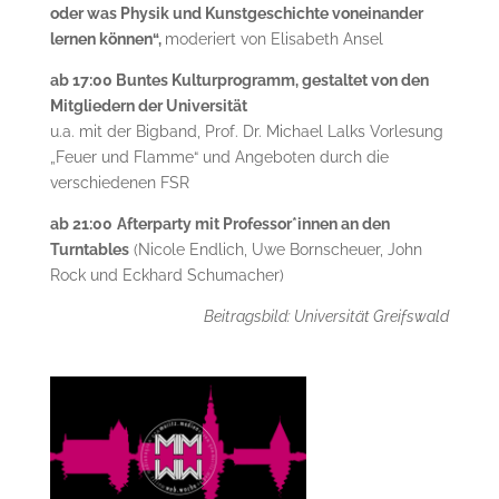
oder was Physik und Kunstgeschichte voneinander
lernen können“,
moderiert von Elisabeth Ansel
ab 17:00 Buntes Kulturprogramm, gestaltet von den
Mitgliedern der Universität
u.a. mit der Bigband, Prof. Dr. Michael Lalks Vorlesung
„Feuer und Flamme“ und Angeboten durch die
verschiedenen FSR
ab 21:00
Afterparty mit Professor*innen an den
Turntables
(Nicole Endlich, Uwe Bornscheuer, John
Rock und Eckhard Schumacher)
Beitragsbild: Universität Greifswald