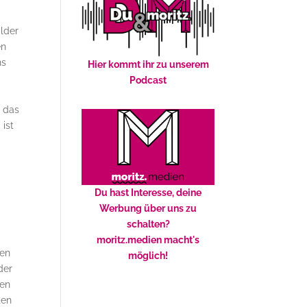
alder
en
ns
Hier kommt ihr zu unserem
Podcast
s das
 ist
Du hast Interesse, deine
Werbung über uns zu
schalten?
moritz.medien macht's
den
möglich!
der
gen
ten