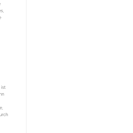
e
es,
e
ist
ohn
e,
urch