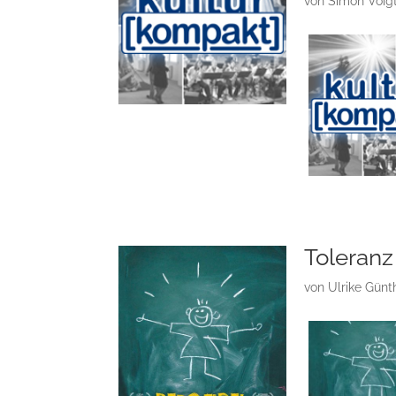
von
Simon Voig
Toleranz
von
Ulrike Günt