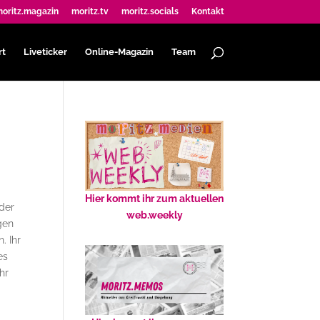
oritz.magazin
moritz.tv
moritz.socials
Kontakt
rt
Liveticker
Online-Magazin
Team
Hier kommt ihr zum aktuellen
der
web.weekly
gen
. Ihr
es
hr