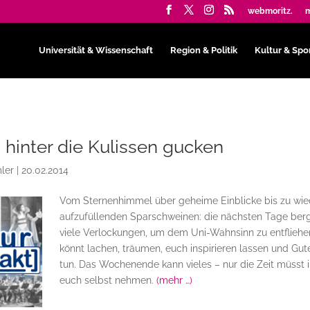
webmoritz.
m
Universität & Wissenschaft
Region & Politik
Kultur & Spo
 hinter die Kulissen gucken
ler
|
20.02.2014
Vom Sternenhimmel über geheime Einblicke bis zu wie
aufzufüllenden Sparschweinen: die nächsten Tage ber
viele Verlockungen, um dem Uni-Wahnsinn zu entfliehen
könnt lachen, träumen, euch inspirieren lassen und Gut
tun. Das Wochenende kann vieles – nur die Zeit müsst i
euch selbst nehmen.
(mehr …)