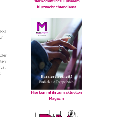
Hier kommt ihr zu unserem
Kurznachrichtendienst
ARkT
ur
lder
iten
ival
.
Hier kommt ihr zum aktuellen
Magazin