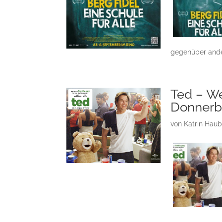
gegenüber ande
Ted – We
Donner
von
Katrin Hau