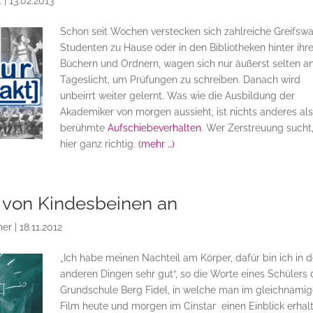
t
|
13.02.2013
Schon seit Wochen verstecken sich zahlreiche Greifsw
Studenten zu Hause oder in den Bibliotheken hinter ihr
Büchern und Ordnern, wagen sich nur äußerst selten a
Tageslicht, um Prüfungen zu schreiben. Danach wird
unbeirrt weiter gelernt. Was wie die Ausbildung der
Akademiker von morgen aussieht, ist nichts anderes al
berühmte
Aufschiebeverhalten
. Wer Zerstreuung sucht,
hier ganz richtig.
(mehr …)
 von Kindesbeinen an
her
|
18.11.2012
„Ich habe meinen Nachteil am Körper, dafür bin ich in 
anderen Dingen sehr gut“, so die Worte eines Schülers 
Grundschule Berg Fidel, in welche man im gleichnami
Film heute und morgen im Cinstar einen Einblick erhal