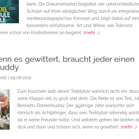
kann. Die Dokumentation begleitet vier unterschiedlich
Schüler auf ihren alltäglichen Weg durch ein integrativ
sonderpädagogisches Konzept und zeigt dabei auf ein
besonders einfühlsame Art und Weise, wie Toleranz
ren schon von Kindesbeinen an beginnt.
(mehr …)
nn es gewittert, braucht jeder einen
buddy
bold
|
09.08.2012
Zum Kuscheln lädt dieser Teddybär wahrlich nicht ein, dazu 
seine Klappe viel zu groß und derb: Die Rede ist von Ted, J
Bennetts Donnerbuddy. Der 35jährige John wünschte sich
nämlich als Achtjähriger, dass sein Teddybär lebendig würd
da er keine Freunde hatte. Und seitdem gehen die beiden d
dick und dünn und trösten sich, wenn es gewittert.
(mehr …)