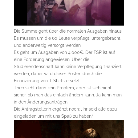
Die Summe geht über die normalen Ausgaben hinaus.
Es müssen um die 60 Leute verpflegt, untergebracht
und anderweitig versorgt werden.
Es geht um Ausgaben von 4.000€. Der FSR ist auf
eine Förderung angewiesen. Über die
Studierendenschaft kann keine Verpflegung finanziert
werden, daher wird dieser Posten durch die
Finanzierung von T-Shirts ersetzt.
Theo sieht darin kein Problem, aber ist sich nicht
sicher, ob man das einfach ändern kann. Ja kann man
in den Änderungsanträgen.
Die Antragstellerin ergänzt noch: „Ihr seid alle dazu
eingeladen um mit uns Spaß zu haben.“