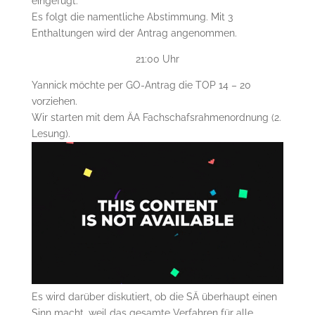
eingefügt.
Es folgt die namentliche Abstimmung. Mit 3
Enthaltungen wird der Antrag angenommen.
21:00 Uhr
Yannick möchte per GO-Antrag die TOP 14 – 20
vorziehen.
Wir starten mit dem ÄA Fachschafsrahmenordnung (2.
Lesung).
Es wird darüber diskutiert, ob die SÄ überhaupt einen
Sinn macht, weil das gesamte Verfahren für alle