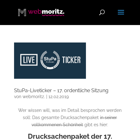
StuPa-Liveticker – 17. ordentliche Sitzung
von
webmoritz.
|
12.02.2019
Wer wissen will, was im Detail besprochen werden
soll: Das gesamte Drucksachenpaket
in seiner
vollkommenen Schönheit
gibt es hier:
Drucksachenpaket der 17.