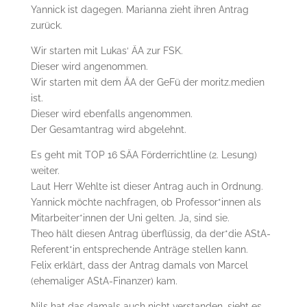
Yannick ist dagegen. Marianna zieht ihren Antrag
zurück.
Wir starten mit Lukas‘ ÄA zur FSK.
Dieser wird angenommen.
Wir starten mit dem ÄA der GeFü der moritz.medien
ist.
Dieser wird ebenfalls angenommen.
Der Gesamtantrag wird abgelehnt.
Es geht mit TOP 16 SÄA Förderrichtline (2. Lesung)
weiter.
Laut Herr Wehlte ist dieser Antrag auch in Ordnung.
Yannick möchte nachfragen, ob Professor*innen als
Mitarbeiter*innen der Uni gelten. Ja, sind sie.
Theo hält diesen Antrag überflüssig, da der*die AStA-
Referent*in entsprechende Anträge stellen kann.
Felix erklärt, dass der Antrag damals von Marcel
(ehemaliger AStA-Finanzer) kam.
Nils hat das damals auch nicht verstanden, sieht es