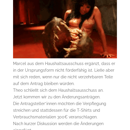
Marcel aus dem Haushaltsausschuss ergänzt, dass er
in der Ursprungsform nicht förderfähig ist. Ließe aber
mit sich reden, wenn nur die nicht verzehrbaren Teile
auf dem Antrag bleiben würden.
Theo schließt sich dem Haushaltsausschuss an.
Jetzt kommen wir zu den Änderungsanträgen.
Die Antragsteller*innen möchten die Verpflegung
streichen und stattdessen für die T-Shirts und
Verbrauchsmaterialien 300€ veranschlagen.
Nach kurzer Diskussion werden die Änderungen