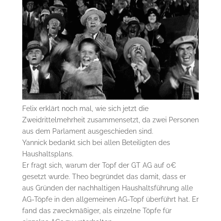
Felix erklärt noch mal, wie sich jetzt die
Zweidrittelmehrheit zusammensetzt, da zwei Personen
aus dem Parlament ausgeschieden sind.
Yannick bedankt sich bei allen Beteiligten des
Haushaltsplans.
Er fragt sich, warum der Topf der GT AG auf 0€
gesetzt wurde. Theo begründet das damit, dass er
aus Gründen der nachhaltigen Haushaltsführung alle
AG-Töpfe in den allgemeinen AG-Topf überführt hat. Er
fand das zweckmäßiger, als einzelne Töpfe für