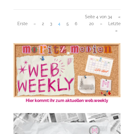
Seite 4 von 34
«
Erste
«
2
3
4
5
6
20
»
Letzte
»
Hier kommt ihr zum aktuellen web.weekly