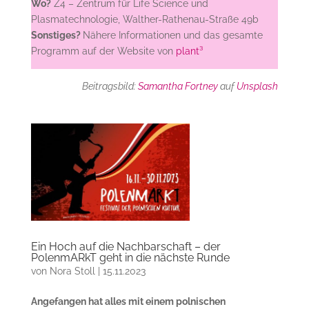
Wo?
Z4 – Zentrum für Life Science und
Plasmatechnologie, Walther-Rathenau-Straße 49b
Sonstiges?
Nähere Informationen und das gesamte
Programm auf der Website von
plant³
Beitragsbild:
Samantha Fortney
auf
Unsplash
Ein Hoch auf die Nachbarschaft – der
PolenmARkT geht in die nächste Runde
von
Nora Stoll
|
15.11.2023
Angefangen hat alles mit einem polnischen