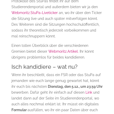
Protokolle des StuPas findet ihr auf dem
Studierendenportal und außerdem bieten wir ja den
Webmoritz.StuPa-Liveticker
an, wo ihr über den Ticker
die Sitzung live und auch später mitverfolgen könnt.
Des Weiteren sind die Sitzungen hochschulöffentlich,
sodass ihr theoretisch jederzeit vorbeikommen und
mal reinschnuppern könnt.
Einen tollen Überblick über die verschiedenen
Gremien bietet dieser
Webmoritz.Artikel.
Ihr könnt
übrigens problemlos für beides kandidieren.
Isch kandidiere – wat nu?
Wenn ihr beschließt, dass ein FSR oder das StuPa auf
jemanden wie euch lange genug gewartet hat, könnt
ihr euch bis nächsten
Dienstag, den 5.12., um 23:59 Uhr
bewerben. Dafür geht ihr einfach auf diesen
Link
und
landet dann auf der Seite im Studierendenportal, wo
auch alles nochmal erklärt ist. Ihr müsst ein digitales
Formular
ausfüllen, wo ihr ein paar Daten über euch