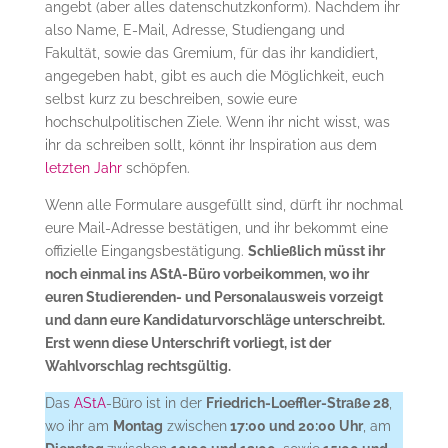
angebt (aber alles datenschutzkonform). Nachdem ihr
also Name, E-Mail, Adresse, Studiengang und
Fakultät, sowie das Gremium, für das ihr kandidiert,
angegeben habt, gibt es auch die Möglichkeit, euch
selbst kurz zu beschreiben, sowie eure
hochschulpolitischen Ziele. Wenn ihr nicht wisst, was
ihr da schreiben sollt, könnt ihr Inspiration aus dem
letzten Jahr
schöpfen.
Wenn alle Formulare ausgefüllt sind, dürft ihr nochmal
eure Mail-Adresse bestätigen, und ihr bekommt eine
offizielle Eingangsbestätigung.
Schließlich müsst ihr
noch einmal ins AStA-Büro vorbeikommen, wo ihr
euren Studierenden- und Personalausweis vorzeigt
und dann eure Kandidaturvorschläge unterschreibt.
Erst wenn diese Unterschrift vorliegt, ist der
Wahlvorschlag rechtsgültig.
Das
AStA
-Büro ist in der
Friedrich-Loeffler-Straße 28
,
wo ihr am
Montag
zwischen
17:00 und 20:00 Uhr
, am