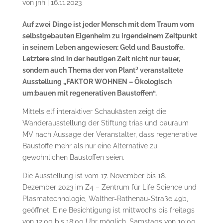
von
jnh
|
16.11.2023
Auf zwei Dinge ist jeder Mensch mit dem Traum vom
selbstgebauten Eigenheim zu irgendeinem Zeitpunkt
in seinem Leben angewiesen: Geld und Baustoffe.
Letztere sind in der heutigen Zeit nicht nur teuer,
sondern auch Thema der von Plant³ veranstaltete
Ausstellung „FAKTOR WOHNEN – Ökologisch
um:bauen mit regenerativen Baustoffen“.
Mittels elf interaktiver Schaukästen zeigt die
Wanderausstellung der Stiftung trias und bauraum
MV nach Aussage der Veranstalter, dass regenerative
Baustoffe mehr als nur eine Alternative zu
gewöhnlichen Baustoffen seien.
Die Ausstellung ist vom 17. November bis 18.
Dezember 2023 im Z4 – Zentrum für Life Science und
Plasmatechnologie, Walther-Rathenau-Straße 49b,
geöffnet. Eine Besichtigung ist mittwochs bis freitags
von 12:00 bis 18:00 Uhr möglich. Samstags von 10:00