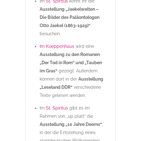
Im
St. Spiritus
könnt ihr die
Ausstellung „Jaekelwelten –
Die Bilder des Paläontologen
Otto Jaekel (1863-1929)“
besuchen.
Im Koeppenhaus
wird eine
Ausstellung zu den Romanen
„Der Tod in Rom“ und „Tauben
im Gras“
gezeigt. Außerdem
können dort in der
Ausstellung
„Leseland DDR“
verschiedene
Texte gelesen werden.
Im
St. Spiritus
gibt es im
Rahmen von „up platt“ die
Ausstellung „10 Jahre Deerns“
,
in der die Entstehung eines
plattdeutschen Bildkalenders