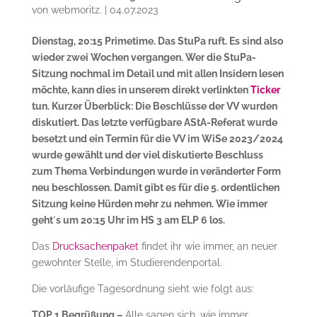
von
webmoritz.
|
04.07.2023
Dienstag, 20:15 Primetime. Das StuPa ruft. Es sind also
wieder zwei Wochen vergangen. Wer die StuPa-
Sitzung nochmal im Detail und mit allen Insidern lesen
möchte, kann dies in unserem direkt verlinkten
Ticker
tun. Kurzer Überblick: Die Beschlüsse der VV wurden
diskutiert. Das letzte verfügbare AStA-Referat wurde
besetzt und ein Termin für die VV im WiSe 2023/2024
wurde gewählt und der viel diskutierte Beschluss
zum Thema Verbindungen wurde in veränderter Form
neu beschlossen. Damit gibt es für die 5. ordentlichen
Sitzung keine Hürden mehr zu nehmen. Wie immer
geht´s um 20:15 Uhr im HS 3 am ELP 6 los.
Das
Drucksachenpaket
findet ihr wie immer, an neuer
gewohnter Stelle, im Studierendenportal.
Die vorläufige Tagesordnung sieht wie folgt aus:
TOP 1 Begrüßung –
Alle sagen sich, wie immer,