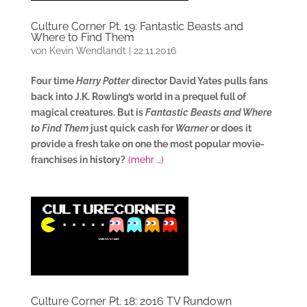
Culture Corner Pt. 19: Fantastic Beasts and
Where to Find Them
von
Kevin Wendlandt
|
22.11.2016
Four time
Harry Potter
director David Yates pulls fans
back into J.K. Rowling’s world in a prequel full of
magical creatures. But is
Fantastic Beasts and Where
to Find Them
just quick cash for
Warner
or does it
provide a fresh take on one the most popular movie-
franchises in history?
(mehr …)
Culture Corner Pt. 18: 2016 TV Rundown