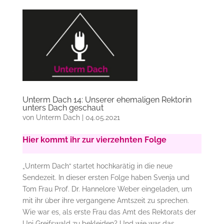
Unterm Dach 14: Unserer ehemaligen Rektorin
unters Dach geschaut
von
Unterm Dach
|
04.05.2021
Hier kommt ihr zur vierzehnten Folge
„Unterm Dach“ startet hochkarätig in die neue
Sendezeit. In dieser ersten Folge haben Svenja und
Tom Frau Prof. Dr. Hannelore Weber eingeladen, um
mit ihr über ihre vergangene Amtszeit zu sprechen.
Wie war es, als erste Frau das Amt des Rektorats der
Uni Greifswald zu bekleiden? Und wie war das