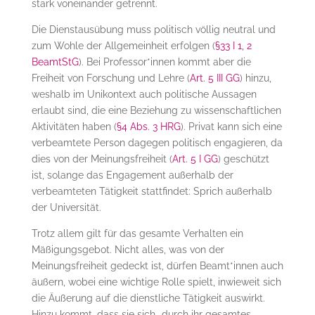
stark voneinander getrennt.
Die Dienstausübung muss politisch völlig neutral und
zum Wohle der Allgemeinheit erfolgen (
§33 I 1, 2
BeamtStG
). Bei Professor*innen kommt aber die
Freiheit von Forschung und Lehre (
Art. 5 III GG
) hinzu,
weshalb im Unikontext auch politische Aussagen
erlaubt sind, die eine Beziehung zu wissenschaftlichen
Aktivitäten haben (
§4 Abs. 3 HRG
). Privat kann sich eine
verbeamtete Person dagegen politisch engagieren, da
dies von der Meinungsfreiheit (
Art. 5 I GG
) geschützt
ist, solange das Engagement außerhalb der
verbeamteten Tätigkeit stattfindet: Sprich außerhalb
der Universität.
Trotz allem gilt für das gesamte Verhalten ein
Mäßigungsgebot. Nicht alles, was von der
Meinungsfreiheit gedeckt ist, dürfen Beamt*innen auch
äußern, wobei eine wichtige Rolle spielt, inwieweit sich
die Äußerung auf die dienstliche Tätigkeit auswirkt.
Hinzu kommt, dass sie sich „durch ihr gesamtes