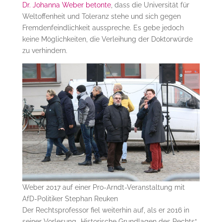
Dr. Johanna Weber betonte
, dass die Universität für
Weltoffenheit und Toleranz stehe und sich gegen
Fremdenfeindlichkeit ausspreche. Es gebe jedoch
keine Möglichkeiten, die Verleihung der Doktorwürde
zu verhindern.
Weber 2017 auf einer Pro-Arndt-Veranstaltung mit
AfD-Politiker Stephan Reuken
Der Rechtsprofessor fiel weiterhin auf, als er 2016 in
seiner Vorlesung „Historische Grundlagen des Rechts“