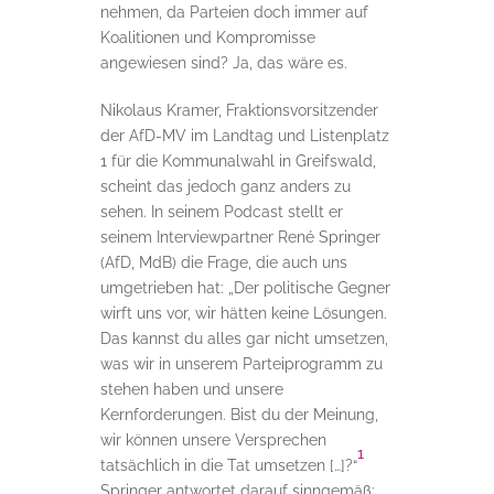
nehmen, da Parteien doch immer auf
Koalitionen und Kompromisse
angewiesen sind? Ja, das wäre es.
Nikolaus Kramer, Fraktionsvorsitzender
der AfD-MV im Landtag und Listenplatz
1 für die Kommunalwahl in Greifswald,
scheint das jedoch ganz anders zu
sehen. In seinem Podcast stellt er
seinem Interviewpartner René Springer
(AfD, MdB) die Frage, die auch uns
umgetrieben hat: „Der politische Gegner
wirft uns vor, wir hätten keine Lösungen.
Das kannst du alles gar nicht umsetzen,
was wir in unserem Parteiprogramm zu
stehen haben und unsere
Kernforderungen. Bist du der Meinung,
wir können unsere Versprechen
1
tatsächlich in die Tat umsetzen […]?“
Springer antwortet darauf sinngemäß: