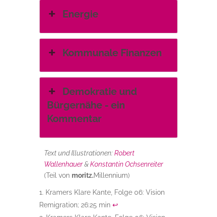
Energie
Kommunale Finanzen
Demokratie und
Bürgernähe - ein
Kommentar
Text und Illustrationen:
Robert
Wallenhauer
&
Konstantin Ochsenreiter
(Teil von
moritz.
Millennium)
Kramers Klare Kante, Folge 06: Vision
Remigration; 26:25 min
↩︎