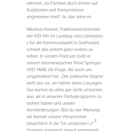
nehmen, da Parteien doch immer auf
Koalitionen und Kompromisse
angewiesen sind? Ja, das wäre es.
Nikolaus Kramer, Fraktionsvorsitzender
der AfD-MV im Landtag und Listenplatz
1 für die Kommunalwahl in Greifswald,
scheint das jedoch ganz anders zu
sehen. In seinem Podcast stellt er
seinem Interviewpartner René Springer
(AfD, MdB) die Frage, die auch uns
umgetrieben hat: „Der politische Gegner
wirft uns vor, wir hätten keine Lösungen.
Das kannst du alles gar nicht umsetzen,
was wir in unserem Parteiprogramm zu
stehen haben und unsere
Kernforderungen. Bist du der Meinung,
wir können unsere Versprechen
1
tatsächlich in die Tat umsetzen […]?“
Springer antwortet darauf sinngemäß: