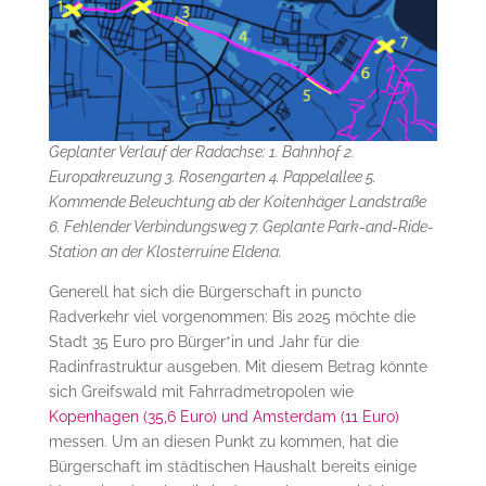
Geplanter Verlauf der Radachse: 1. Bahnhof 2.
Europakreuzung 3. Rosengarten 4. Pappelallee 5.
Kommende Beleuchtung ab der Koitenhäger Landstraße
6. Fehlender Verbindungsweg 7. Geplante Park-and-Ride-
Station an der Klosterruine Eldena.
Generell hat sich die Bürgerschaft in puncto
Radverkehr viel vorgenommen: Bis 2025 möchte die
Stadt 35 Euro pro Bürger*in und Jahr für die
Radinfrastruktur ausgeben. Mit diesem Betrag könnte
sich Greifswald mit Fahrradmetropolen wie
Kopenhagen (35,6 Euro) und Amsterdam (11 Euro)
messen. Um an diesen Punkt zu kommen, hat die
Bürgerschaft im städtischen Haushalt bereits einige