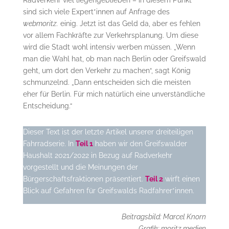
Radverkehr viel liegengeblieben – in diesem Punkt
sind sich viele Expert*innen auf Anfrage des
webmoritz.
einig. Jetzt ist das Geld da, aber es fehlen
vor allem Fachkräfte zur Verkehrsplanung. Um diese
wird die Stadt wohl intensiv werben müssen. „Wenn
man die Wahl hat, ob man nach Berlin oder Greifswald
geht, um dort den Verkehr zu machen“, sagt König
schmunzelnd. „Dann entscheiden sich die meisten
eher für Berlin. Für mich natürlich eine unverständliche
Entscheidung.“
Dieser Text ist der letzte Artikel unserer dreiteiligen
Fahrradserie. In
Teil 1
haben wir den Greifswalder
Haushalt 2021/2022 in Bezug auf Radverkehr
vorgestellt und die Meinungen der
Bürgerschaftsfraktionen präsentiert.
Teil 2
wirft einen
Blick auf Gefahren für Greifswalds Radfahrer*innen.
Beitragsbild: Marcel Knorn
Grafik: moritz.medien