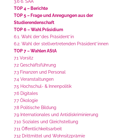
3.6 6. SÄA
TOP 4 – Berichte
TOP 5 – Frage und Anregungen aus der
Studierendenschaft
TOP 6 – Wahl Präsidium
6.1. Wahl der*des Präsident*in
6.2. Wahl der stellvertretenden Präsident*innen
TOP 7 – Wahlen AStA
7.1 Vorsitz
7.2 Geschäftsführung
7.3 Finanzen und Personal
7.4 Veranstaltungen
7.5 Hochschul- & Innenpolitik
7.6 Digitales
7.7 Ökologie
7.8 Politische Bildung
7.9 Internationales und Antidiskriminierung
7.10 Soziales und Gleichstellung
7.11 Öffentlichkeitsarbeit
7.12 Drittmittel und Wohnsitzprämie