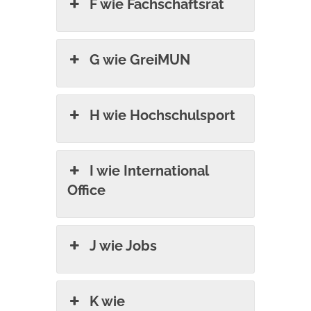
F wie Fachschaftsrat
G wie GreiMUN
H wie Hochschulsport
I wie International
Office
J wie Jobs
K wie