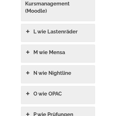
Kursmanagement
(Moodle)
L wie Lastenräder
M wie Mensa
N wie Nightline
O wie OPAC
P wie Prüfungen