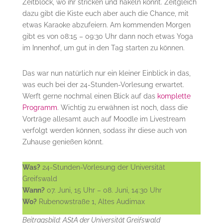
Zeitblock, wo ihr stricken und häkeln könnt. Zeitgleich
dazu gibt die Kiste euch aber auch die Chance, mit
etwas Karaoke abzufeiern. Am kommenden Morgen
gibt es von 08:15 – 09:30 Uhr dann noch etwas Yoga
im Innenhof, um gut in den Tag starten zu können.
Das war nun natürlich nur ein kleiner Einblick in das,
was euch bei der 24-Stunden-Vorlesung erwartet.
Werft gerne nochmal einen Blick auf das
komplette
Programm
. Wichtig zu erwähnen ist noch, dass die
Vorträge allesamt auch auf Moodle im Livestream
verfolgt werden können, sodass ihr diese auch von
Zuhause genießen könnt.
Was?
24-Stunden-Vorlesung der Universität
Greifswald
Wann?
07. Juni, 15 Uhr – 08. Juni, 14:30 Uhr
Wo?
Rubenowstraße 1, Altes Audimax
Beitragsbild: AStA der Universität Greifswald