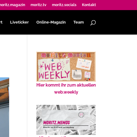
oritz.magazin
moritz.tv
moritz.socials
Kontakt
rt
Liveticker
Online-Magazin
Team
Hier kommt ihr zum aktuellen
web.weekly