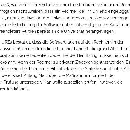
cht weiß, wie viele Lizenzen für verschiedene Programme auf ihren Rec
möglich nachzuweisen, dass ein Rechner, der im Uninetz eingeloggt 
t ist, nicht zum Inventar der Universität gehört. Um sich vor überzoge
i die Installierung der Software daher notwendig, so der Kanzler au
eanbieters wurden bereits an die Universität herangetragen.
 URZs bestätigt, dass die Software auch auf den Rechnern in der
ch ausschließlich um dienstliche Rechner handelt, die grundsätzlich ni
torat auch keine Bedenken dabei. Bei der Benutzung müsse man sich
tbekommt, wenn der Rechner zu privaten Zwecken genutzt werden. Es
über einen Rechner in der Bibliothek welche Seite besucht habe. All
nd bereits seit Anfang März über die Maßnahme informiert, der
 Prüfung unterzogen. Man wolle zusätzlich prüfen, inwieweit die
werden können.