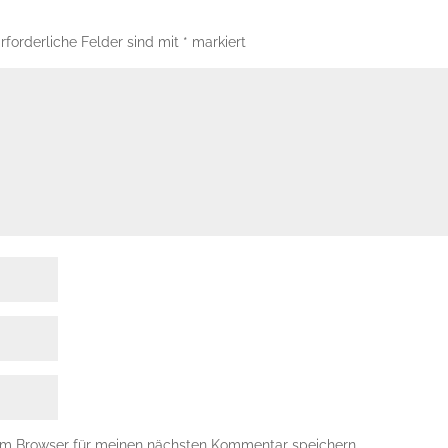
rforderliche Felder sind mit
*
markiert
em Browser für meinen nächsten Kommentar speichern.