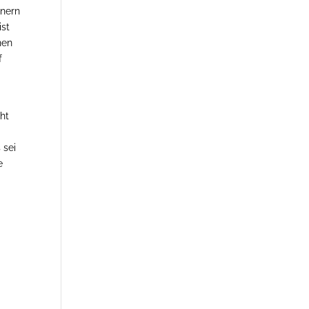
hnern
ist
nen
f
cht
 sei
e