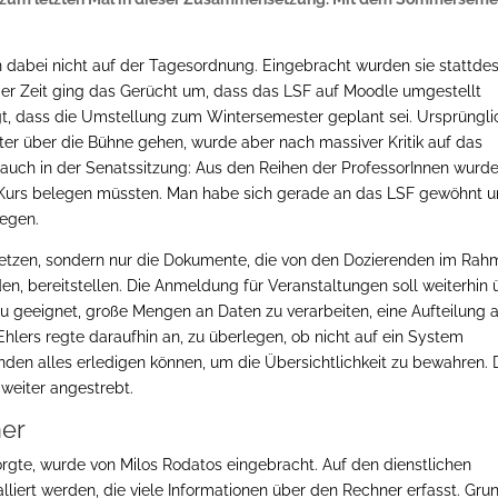
dabei nicht auf der Tagesordnung. Eingebracht wurden sie stattde
iger Zeit ging das Gerücht um, dass das LSF auf Moodle umgestellt
gt, dass die Umstellung zum Wintersemester geplant sei. Ursprüngli
er über die Bühne gehen, wurde aber nach massiver Kritik auf das
auch in der Senatssitzung: Aus den Reihen der ProfessorInnen wurd
e-Kurs belegen müssten. Man habe sich gerade an das LSF gewöhnt 
legen.
setzen, sondern nur die Dokumente, die von den Dozierenden im Ra
en, bereitstellen. Die Anmeldung für Veranstaltungen soll weiterhin 
u geeignet, große Mengen an Daten zu verarbeiten, eine Aufteilung 
lers regte daraufhin an, zu überlegen, ob nicht auf ein System
den alles erledigen können, um die Übersichtlichkeit zu bewahren. 
eiter angestrebt.
ner
sorgte, wurde von Milos Rodatos eingebracht. Auf den dienstlichen
alliert werden, die viele Informationen über den Rechner erfasst. Gru