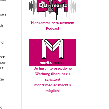
ssen
Hier kommt ihr zu unserem
ch
Podcast
e
und
hmen
über
auf
Du hast Interesse, deine
Werbung über uns zu
Die
schalten?
moritz.medien macht's
möglich!
nd