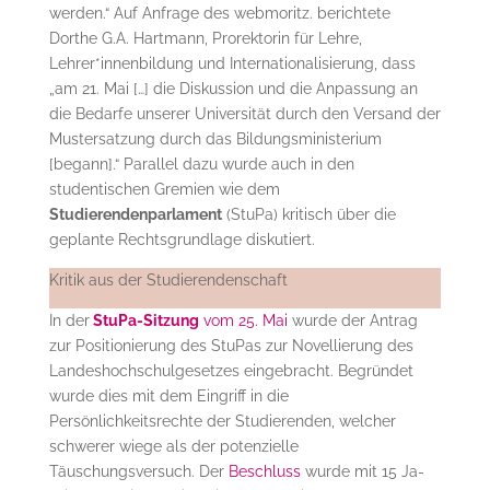
werden.“ Auf Anfrage des webmoritz. berichtete
Dorthe G.A. Hartmann, Prorektorin für Lehre,
Lehrer*innenbildung und Internationalisierung, dass
„am 21. Mai […] die Diskussion und die Anpassung an
die Bedarfe unserer Universität durch den Versand der
Mustersatzung durch das Bildungsministerium
[begann].“ Parallel dazu wurde auch in den
studentischen Gremien wie dem
Studierendenparlament
(StuPa) kritisch über die
geplante Rechtsgrundlage diskutiert.
Kritik aus der Studierendenschaft
In der
StuPa-Sitzung
vom 25. Mai
wurde der Antrag
zur Positionierung des StuPas zur Novellierung
des
Landeshochschulgesetzes eingebracht. Begründet
wurde dies mit dem Eingriff in die
Persönlichkeitsrechte der Studierenden, welcher
schwerer wiege als der potenzielle
Täuschungsversuch. Der
Beschluss
wurde mit 15 Ja-