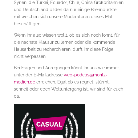
Syrien, die Türkei, Ecuador, Chile, China Großbritannien
und Deutschland bilden da nur einige Brennpunkte,
mit welchen sich unsere Moderatoren dieses Mal
beschäftigen.
Wenn ihr also wissen wollt, ob es sich noch lohnt, für
die nächste Klausur zu lernen oder die kommende
Hausarbeit zu recherchieren, dürft ihr diese Folge
nicht verpassen.
Bei Fragen und Anregungen könnt Ihr uns wie immer,
unter der E-Mailadresse
web-podcas@moritz-
medien.de
erreichen. Egal ob es regnet, stürmt,
schneit oder eben Weltuntergang ist, wir sind für euch
da.