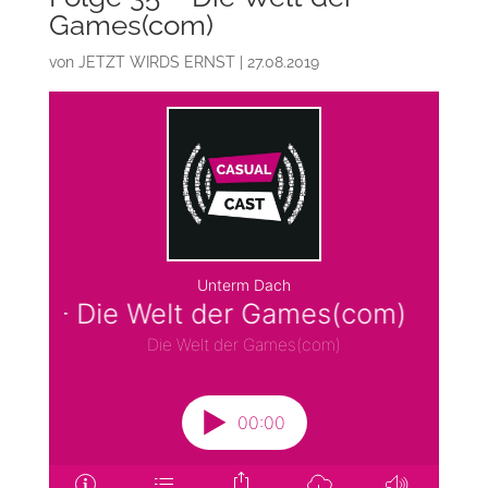
Games(com)
von
JETZT WIRDS ERNST
|
27.08.2019