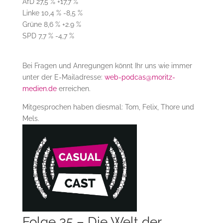
AfD 27,5 % +17,7 %
Linke 10,4 % -8,5 %
Grüne 8,6 % +2.9 %
SPD 7,7 % -4,7 %
Bei Fragen und Anregungen könnt Ihr uns wie immer
unter der E-Mailadresse:
web-podcas@moritz-
medien.de
erreichen.
Mitgesprochen haben diesmal: Tom, Felix, Thore und
Mels.
Folge 35 – Die Welt der