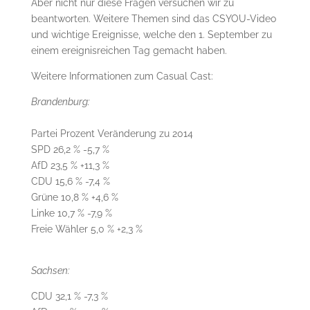
Aber nicht nur diese Fragen versuchen wir zu
beantworten. Weitere Themen sind das CSYOU-Video
und wichtige Ereignisse, welche den 1. September zu
einem ereignisreichen Tag gemacht haben.
Weitere Informationen zum Casual Cast:
Brandenburg:
Partei Prozent Veränderung zu 2014
SPD 26,2 % -5,7 %
AfD 23,5 % +11,3 %
CDU 15,6 % -7,4 %
Grüne 10,8 % +4,6 %
Linke 10,7 % -7,9 %
Freie Wähler 5,0 % +2,3 %
Sachsen:
CDU 32,1 % -7,3 %