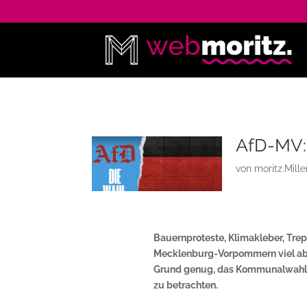
AfD-MV:
von
moritz.Mill
Bauernproteste, Klimakleber, Tre
Mecklenburg-Vorpommern viel abve
Grund genug, das Kommunalwahl
zu betrachten.