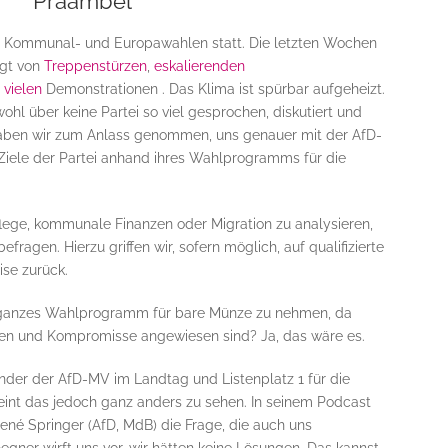
Präambel
die Kommunal- und Europawahlen statt. Die letzten Wochen
ägt von
Treppenstürzen
,
eskalierenden
,
vielen
Demonstrationen . Das Klima ist spürbar aufgeheizt.
hl über keine Partei so viel gesprochen, diskutiert und
 haben wir zum Anlass genommen, uns genauer mit der AfD-
iele der Partei anhand ihres Wahlprogramms für die
lege, kommunale Finanzen oder Migration zu analysieren,
ragen. Hierzu griffen wir, sofern möglich, auf qualifizierte
se zurück.
ein ganzes Wahlprogramm für bare Münze zu nehmen, da
nen und Kompromisse angewiesen sind? Ja, das wäre es.
ender der AfD-MV im Landtag und Listenplatz 1 für die
int das jedoch ganz anders zu sehen. In seinem Podcast
René Springer (AfD, MdB) die Frage, die auch uns