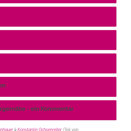
en
rgernähe - ein Kommentar
enhauer
&
Konstantin Ochsenreiter
(Teil von