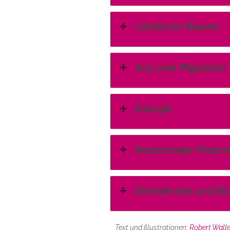
Ländliche Räume
Asyl und Migration
Energie
Kommunale Finanz
Demokratie und Bü
Text und Illustrationen:
Robert Wall