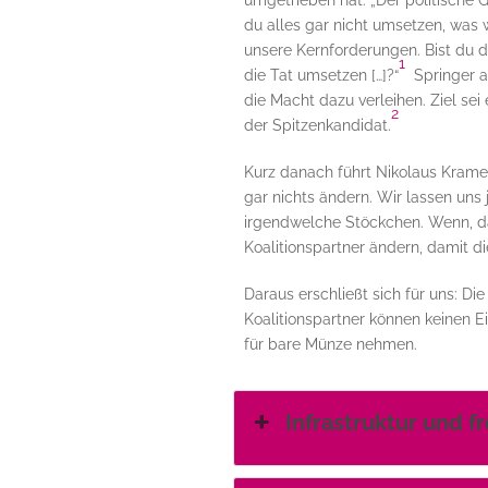
umgetrieben hat: „Der politische G
du alles gar nicht umsetzen, was
unsere Kernforderungen. Bist du d
1
die Tat umsetzen […]?“
Springer an
die Macht dazu verleihen. Ziel sei e
2
der Spitzenkandidat.
Kurz danach führt Nikolaus Kramer 
gar nichts ändern. Wir lassen uns 
irgendwelche Stöckchen. Wenn, da
Koalitionspartner ändern, damit die
Daraus erschließt sich für uns: D
Koalitionspartner können keinen 
für bare Münze nehmen.
Infrastruktur und f