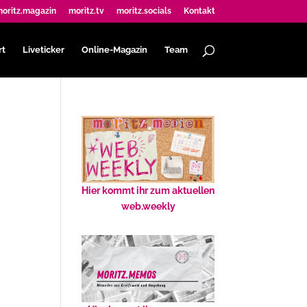
oritz.magazin
moritz.tv
moritz.socials
Kontakt
rt
Liveticker
Online-Magazin
Team
Hier kommt ihr zum aktuellen
web.weekly