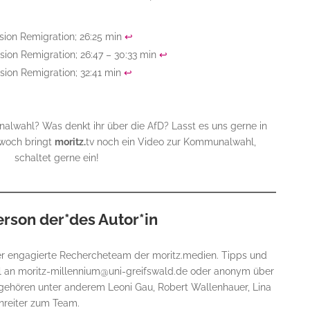
sion Remigration; 26:25 min
↩︎
sion Remigration; 26:47 – 30:33 min
↩︎
sion Remigration; 32:41 min
↩︎
lwahl? Was denkt ihr über die AfD? Lasst es uns gerne in
woch bringt
moritz.
tv noch ein Video zur Kommunalwahl,
schaltet gerne ein!
erson der*des Autor*in
aber engagierte Rechercheteam der moritz.medien. Tipps und
il an moritz-millennium@uni-greifswald.de oder anonym über
gehören unter anderem Leoni Gau, Robert Wallenhauer, Lina
nreiter zum Team.