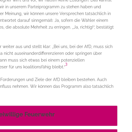
egner wirft uns vor, wir hätten keine Lösungen. Das kannst
 wir in unserem Parteiprogramm zu stehen haben und
er Meinung, wir können unsere Versprechen tatsächlich in
twortet darauf sinngemäß: Ja, sofern die Wähler einem
s, die absolute Mehrheit zu erringen. „Ja, richtig!“, bestätigt
weiter aus und stellt klar: „Bei uns, bei der AfD, muss sich
ja nicht auseinanderdifferenzieren oder springen über
nn muss sich etwas bei einem potenziellen
3
ser für uns koalitionsfähig bleibt.“
ie Forderungen und Ziele der AfD bleiben bestehen. Auch
Einfluss nehmen. Wir können das Programm also tatsächlich
reiwillige Feuerwehr