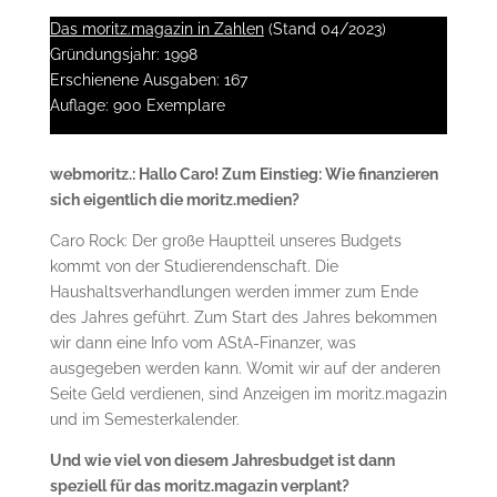
Das moritz.magazin in Zahlen
(Stand 04/2023)
Gründungsjahr: 1998
Erschienene Ausgaben: 167
Auflage: 900 Exemplare
webmoritz.: Hallo Caro! Zum Einstieg: Wie finanzieren
sich eigentlich die moritz.medien?
Caro Rock: Der große Hauptteil unseres Budgets
kommt von der Studierendenschaft. Die
Haushaltsverhandlungen werden immer zum Ende
des Jahres geführt. Zum Start des Jahres bekommen
wir dann eine Info vom AStA-Finanzer, was
ausgegeben werden kann. Womit wir auf der anderen
Seite Geld verdienen, sind Anzeigen im moritz.magazin
und im Semesterkalender.
Und wie viel von diesem Jahresbudget ist dann
speziell für das moritz.magazin verplant?